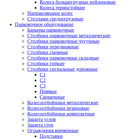
Колеса большегрузные нейлоновые
Колеса термостойкие
Направляющие колес
Стеллажи среднегрузовые
Парковочное оборудование
Барьеры парковочные
Столбики парковочные металлические
Столбики парковочные чугунные
Столбики передвижные
Столбики съемные
Столбики парковочные складные
Столбики гибкие
Столбики сигнальные дорожные
С1
С2
С3
Прямые
Скошенные
Колесоотбойники металлические
Колесоотбойники резиновые
Колесоотбойники композитные
Защита углов
Защита стен
Ограждения временные
Подставки