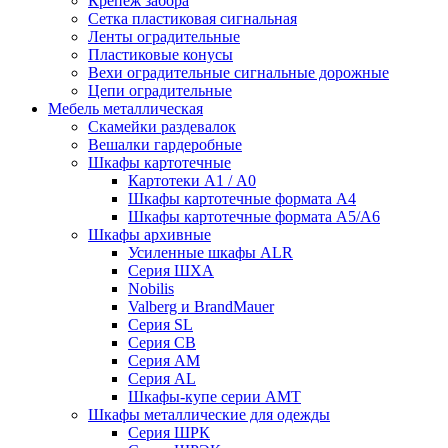
Крепеж забора
Сетка пластиковая сигнальная
Ленты оградительные
Пластиковые конусы
Вехи оградительные сигнальные дорожные
Цепи оградительные
Мебель металлическая
Скамейки раздевалок
Вешалки гардеробные
Шкафы картотечные
Картотеки А1 / А0
Шкафы картотечные формата А4
Шкафы картотечные формата А5/А6
Шкафы архивные
Усиленные шкафы ALR
Серия ШХА
Nobilis
Valberg и BrandMauer
Cерия SL
Серия СВ
Серия АМ
Серия AL
Шкафы-купе серии AMT
Шкафы металлические для одежды
Серия ШРК