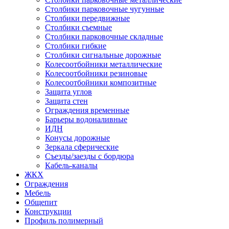
Столбики парковочные чугунные
Столбики передвижные
Столбики съемные
Столбики парковочные складные
Столбики гибкие
Столбики сигнальные дорожные
Колесоотбойники металлические
Колесоотбойники резиновые
Колесоотбойники композитные
Защита углов
Защита стен
Ограждения временные
Барьеры водоналивные
ИДН
Конусы дорожные
Зеркала сферические
Съезды/заезды с бордюра
Кабель-каналы
ЖКХ
Ограждения
Мебель
Общепит
Конструкции
Профиль полимерный