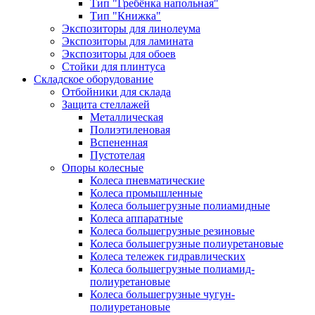
Тип "Гребёнка напольная"
Тип "Книжка"
Экспозиторы для линолеума
Экспозиторы для ламината
Экспозиторы для обоев
Стойки для плинтуса
Складское оборудование
Отбойники для склада
Защита стеллажей
Металлическая
Полиэтиленовая
Вспененная
Пустотелая
Опоры колесные
Колеса пневматические
Колеса промышленные
Колеса большегрузные полиамидные
Колеса аппаратные
Колеса большегрузные резиновые
Колеса большегрузные полиуретановые
Колеса тележек гидравлических
Колеса большегрузные полиамид-
полиуретановые
Колеса большегрузные чугун-
полиуретановые