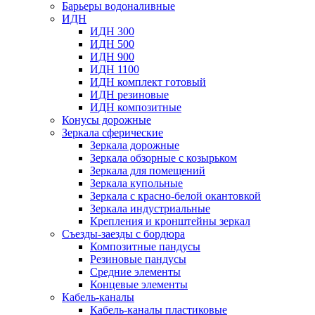
Барьеры водоналивные
ИДН
ИДН 300
ИДН 500
ИДН 900
ИДН 1100
ИДН комплект готовый
ИДН резиновые
ИДН композитные
Конусы дорожные
Зеркала сферические
Зеркала дорожные
Зеркала обзорные с козырьком
Зеркала для помещений
Зеркала купольные
Зеркала с красно-белой окантовкой
Зеркала индустриальные
Крепления и кронштейны зеркал
Съезды-заезды с бордюра
Композитные пандусы
Резиновые пандусы
Средние элементы
Концевые элементы
Кабель-каналы
Кабель-каналы пластиковые