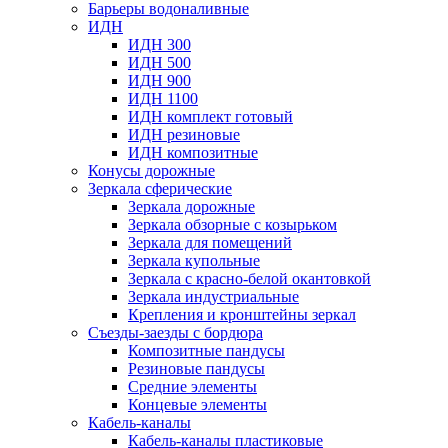
Барьеры водоналивные
ИДН
ИДН 300
ИДН 500
ИДН 900
ИДН 1100
ИДН комплект готовый
ИДН резиновые
ИДН композитные
Конусы дорожные
Зеркала сферические
Зеркала дорожные
Зеркала обзорные с козырьком
Зеркала для помещений
Зеркала купольные
Зеркала с красно-белой окантовкой
Зеркала индустриальные
Крепления и кронштейны зеркал
Съезды-заезды с бордюра
Композитные пандусы
Резиновые пандусы
Средние элементы
Концевые элементы
Кабель-каналы
Кабель-каналы пластиковые