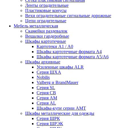
Сетка пластиковая сигнальная
Ленты оградительные
Пластиковые конусы
Вехи оградительные сигнальные дорожные
Цепи оградительные
Мебель металлическая
Скамейки раздевалок
Вешалки гардеробные
Шкафы картотечные
Картотеки А1 / А0
Шкафы картотечные формата А4
Шкафы картотечные формата А5/А6
Шкафы архивные
Усиленные шкафы ALR
Серия ШХА
Nobilis
Valberg и BrandMauer
Cерия SL
Серия СВ
Серия АМ
Серия AL
Шкафы-купе серии AMT
Шкафы металлические для одежды
Серия ШРК
Серия ШРЭК