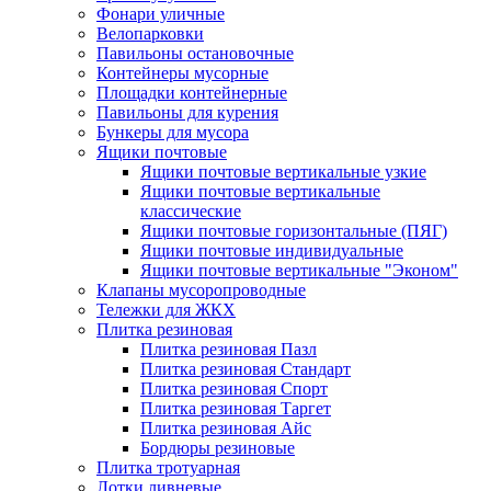
Фонари уличные
Велопарковки
Павильоны остановочные
Контейнеры мусорные
Площадки контейнерные
Павильоны для курения
Бункеры для мусора
Ящики почтовые
Ящики почтовые вертикальные узкие
Ящики почтовые вертикальные
классические
Ящики почтовые горизонтальные (ПЯГ)
Ящики почтовые индивидуальные
Ящики почтовые вертикальные "Эконом"
Клапаны мусоропроводные
Тележки для ЖКХ
Плитка резиновая
Плитка резиновая Пазл
Плитка резиновая Стандарт
Плитка резиновая Спорт
Плитка резиновая Таргет
Плитка резиновая Айс
Бордюры резиновые
Плитка тротуарная
Лотки ливневые