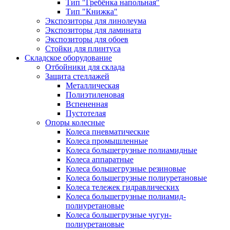
Тип "Гребёнка напольная"
Тип "Книжка"
Экспозиторы для линолеума
Экспозиторы для ламината
Экспозиторы для обоев
Стойки для плинтуса
Складское оборудование
Отбойники для склада
Защита стеллажей
Металлическая
Полиэтиленовая
Вспененная
Пустотелая
Опоры колесные
Колеса пневматические
Колеса промышленные
Колеса большегрузные полиамидные
Колеса аппаратные
Колеса большегрузные резиновые
Колеса большегрузные полиуретановые
Колеса тележек гидравлических
Колеса большегрузные полиамид-
полиуретановые
Колеса большегрузные чугун-
полиуретановые