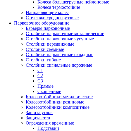
Колеса большегрузные нейлоновые
Колеса термостойкие
Направляющие колес
Стеллажи среднегрузовые
Парковочное оборудование
Барьеры парковочные
Столбики парковочные металлические
Столбики парковочные чугунные
Столбики передвижные
Столбики съемные
Столбики парковочные складные
Столбики гибкие
Столбики сигнальные дорожные
С1
С2
С3
Прямые
Скошенные
Колесоотбойники металлические
Колесоотбойники резиновые
Колесоотбойники композитные
Защита углов
Защита стен
Ограждения временные
Подставки