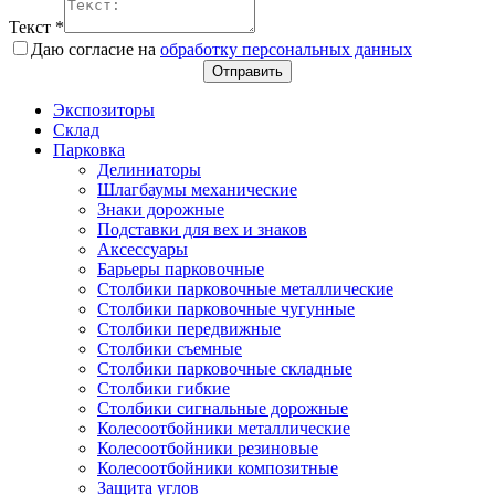
Текст
*
Даю согласие на
обработку персональных данных
Отправить
Экспозиторы
Склад
Парковка
Делиниаторы
Шлагбаумы механические
Знаки дорожные
Подставки для вех и знаков
Аксессуары
Барьеры парковочные
Столбики парковочные металлические
Столбики парковочные чугунные
Столбики передвижные
Столбики съемные
Столбики парковочные складные
Столбики гибкие
Столбики сигнальные дорожные
Колесоотбойники металлические
Колесоотбойники резиновые
Колесоотбойники композитные
Защита углов