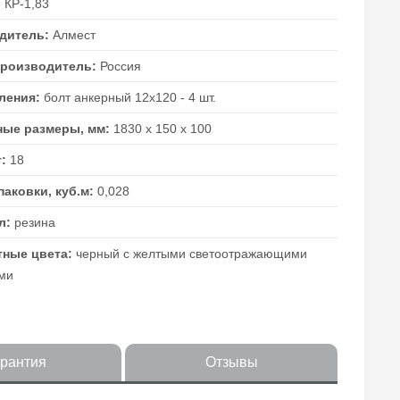
:
КР-1,83
дитель:
Алмест
производитель:
Россия
пления:
болт анкерный 12х120 - 4 шт.
ные размеры, мм:
1830 х 150 х 100
г:
18
аковки, куб.м:
0,028
л:
резина
тные цвета:
черный с желтыми светоотражающими
ми
арантия
Отзывы