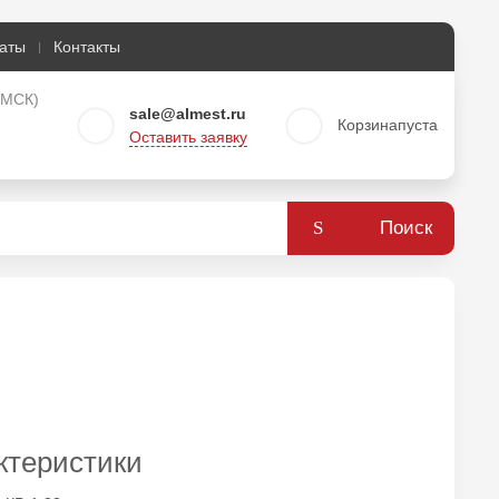
аты
Контакты
о МСК)
sale@almest.ru
Корзина
пуста
Оставить заявку
Поиск
ктеристики