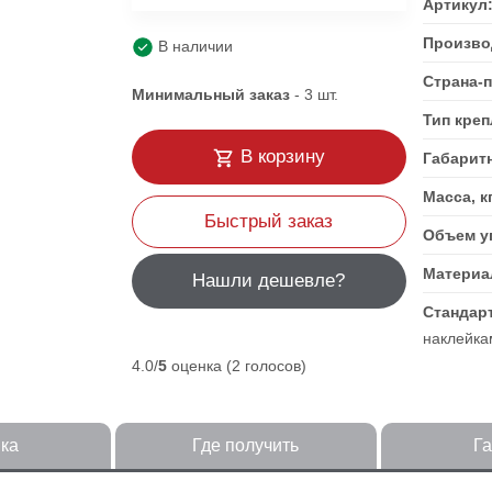
Артикул
Произво
В наличии
Страна-
Минимальный заказ
-
3
шт.
Тип кре
В корзину
Габарит
Масса, к
Быстрый заказ
Объем уп
Материа
Нашли дешевле?
Стандар
наклейка
4.0/
5
оценка (2 голосов)
ка
Где получить
Г