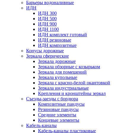
Барьеры водоналивные
ИДН
ИДН 300
ИДН 500
ИДН 900
ИДН 1100
ИДН комплект готовый
ИДН резиновые
ИДН композитные
Конусы дорожные
Зеркала сферические
Зеркала дорожные
Зеркала обзорные с козырьком
Зеркала для помещений
Зеркала купольные
Зеркала с красно-белой окантовкой
Зеркала индустриальные
Крепления и кронштейны зеркал
Съезды-заезды с бордюра
Композитные пандусы
Резиновые пандусы
Средние элементы
Концевые элементы
Кабель-каналы
Кабель-каналы пластиковые