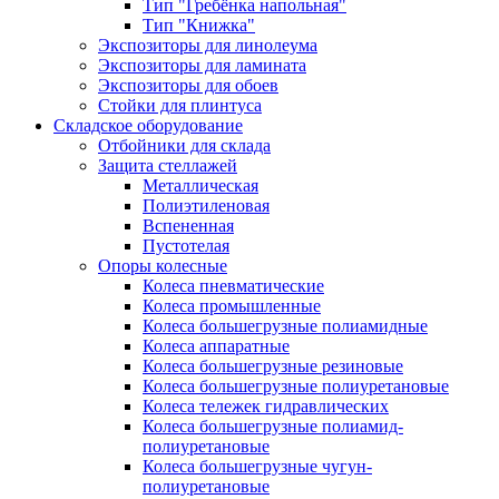
Тип "Гребёнка напольная"
Тип "Книжка"
Экспозиторы для линолеума
Экспозиторы для ламината
Экспозиторы для обоев
Стойки для плинтуса
Складское оборудование
Отбойники для склада
Защита стеллажей
Металлическая
Полиэтиленовая
Вспененная
Пустотелая
Опоры колесные
Колеса пневматические
Колеса промышленные
Колеса большегрузные полиамидные
Колеса аппаратные
Колеса большегрузные резиновые
Колеса большегрузные полиуретановые
Колеса тележек гидравлических
Колеса большегрузные полиамид-
полиуретановые
Колеса большегрузные чугун-
полиуретановые