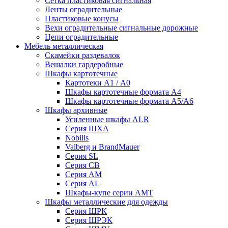
Сетка пластиковая сигнальная
Ленты оградительные
Пластиковые конусы
Вехи оградительные сигнальные дорожные
Цепи оградительные
Мебель металлическая
Скамейки раздевалок
Вешалки гардеробные
Шкафы картотечные
Картотеки А1 / А0
Шкафы картотечные формата А4
Шкафы картотечные формата А5/А6
Шкафы архивные
Усиленные шкафы ALR
Серия ШХА
Nobilis
Valberg и BrandMauer
Cерия SL
Серия СВ
Серия АМ
Серия AL
Шкафы-купе серии AMT
Шкафы металлические для одежды
Серия ШРК
Серия ШРЭК