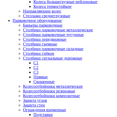
Колеса большегрузные нейлоновые
Колеса термостойкие
Направляющие колес
Стеллажи среднегрузовые
Парковочное оборудование
Барьеры парковочные
Столбики парковочные металлические
Столбики парковочные чугунные
Столбики передвижные
Столбики съемные
Столбики парковочные складные
Столбики гибкие
Столбики сигнальные дорожные
С1
С2
С3
Прямые
Скошенные
Колесоотбойники металлические
Колесоотбойники резиновые
Колесоотбойники композитные
Защита углов
Защита стен
Ограждения временные
Подставки