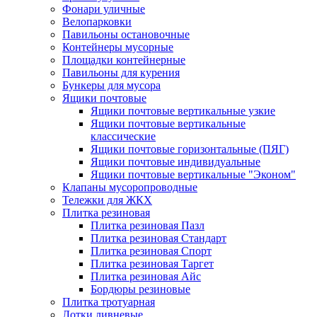
Фонари уличные
Велопарковки
Павильоны остановочные
Контейнеры мусорные
Площадки контейнерные
Павильоны для курения
Бункеры для мусора
Ящики почтовые
Ящики почтовые вертикальные узкие
Ящики почтовые вертикальные
классические
Ящики почтовые горизонтальные (ПЯГ)
Ящики почтовые индивидуальные
Ящики почтовые вертикальные "Эконом"
Клапаны мусоропроводные
Тележки для ЖКХ
Плитка резиновая
Плитка резиновая Пазл
Плитка резиновая Стандарт
Плитка резиновая Спорт
Плитка резиновая Таргет
Плитка резиновая Айс
Бордюры резиновые
Плитка тротуарная
Лотки ливневые