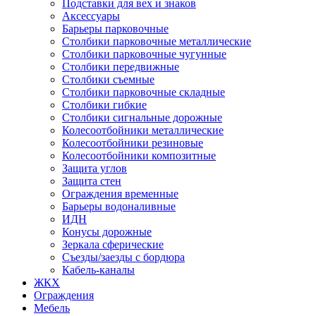
Подставки для вех и знаков
Аксессуары
Барьеры парковочные
Столбики парковочные металлические
Столбики парковочные чугунные
Столбики передвижные
Столбики съемные
Столбики парковочные складные
Столбики гибкие
Столбики сигнальные дорожные
Колесоотбойники металлические
Колесоотбойники резиновые
Колесоотбойники композитные
Защита углов
Защита стен
Ограждения временные
Барьеры водоналивные
ИДН
Конусы дорожные
Зеркала сферические
Съезды/заезды с бордюра
Кабель-каналы
ЖКХ
Ограждения
Мебель