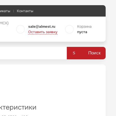
икаты
Контакты
 МСК)
Корзина
sale@almest.ru
Оставить заявку
пуста
Поиск
ктеристики