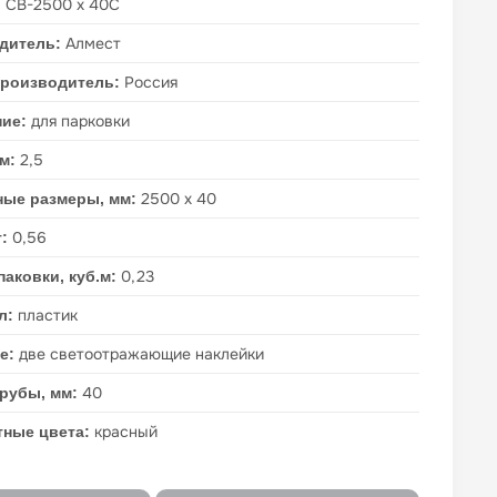
СВ-2500 х 40С
:
Алмест
дитель:
Россия
производитель:
для парковки
ние:
2,5
 м:
2500 х 40
ные размеры, мм:
0,56
г:
0,23
аковки, куб.м:
пластик
л:
две светоотражающие наклейки
е:
40
трубы, мм:
красный
тные цвета: