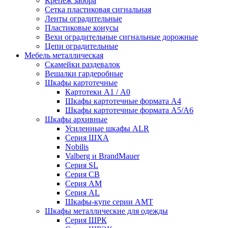
Крепеж забора
Сетка пластиковая сигнальная
Ленты оградительные
Пластиковые конусы
Вехи оградительные сигнальные дорожные
Цепи оградительные
Мебель металлическая
Скамейки раздевалок
Вешалки гардеробные
Шкафы картотечные
Картотеки А1 / А0
Шкафы картотечные формата А4
Шкафы картотечные формата А5/А6
Шкафы архивные
Усиленные шкафы ALR
Серия ШХА
Nobilis
Valberg и BrandMauer
Cерия SL
Серия СВ
Серия АМ
Серия AL
Шкафы-купе серии AMT
Шкафы металлические для одежды
Серия ШРК