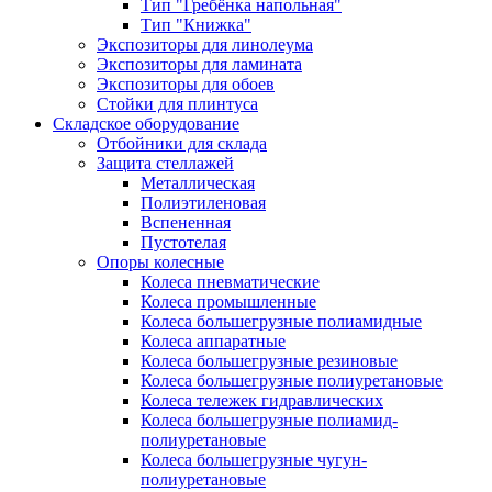
Тип "Гребёнка напольная"
Тип "Книжка"
Экспозиторы для линолеума
Экспозиторы для ламината
Экспозиторы для обоев
Стойки для плинтуса
Складское оборудование
Отбойники для склада
Защита стеллажей
Металлическая
Полиэтиленовая
Вспененная
Пустотелая
Опоры колесные
Колеса пневматические
Колеса промышленные
Колеса большегрузные полиамидные
Колеса аппаратные
Колеса большегрузные резиновые
Колеса большегрузные полиуретановые
Колеса тележек гидравлических
Колеса большегрузные полиамид-
полиуретановые
Колеса большегрузные чугун-
полиуретановые