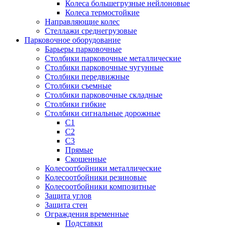
Колеса большегрузные нейлоновые
Колеса термостойкие
Направляющие колес
Стеллажи среднегрузовые
Парковочное оборудование
Барьеры парковочные
Столбики парковочные металлические
Столбики парковочные чугунные
Столбики передвижные
Столбики съемные
Столбики парковочные складные
Столбики гибкие
Столбики сигнальные дорожные
С1
С2
С3
Прямые
Скошенные
Колесоотбойники металлические
Колесоотбойники резиновые
Колесоотбойники композитные
Защита углов
Защита стен
Ограждения временные
Подставки