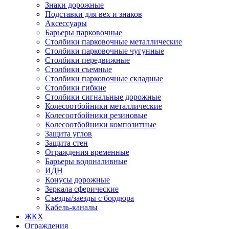
Знаки дорожные
Подставки для вех и знаков
Аксессуары
Барьеры парковочные
Столбики парковочные металлические
Столбики парковочные чугунные
Столбики передвижные
Столбики съемные
Столбики парковочные складные
Столбики гибкие
Столбики сигнальные дорожные
Колесоотбойники металлические
Колесоотбойники резиновые
Колесоотбойники композитные
Защита углов
Защита стен
Ограждения временные
Барьеры водоналивные
ИДН
Конусы дорожные
Зеркала сферические
Съезды/заезды с бордюра
Кабель-каналы
ЖКХ
Ограждения