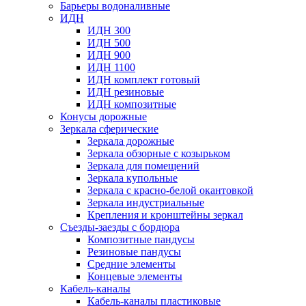
Барьеры водоналивные
ИДН
ИДН 300
ИДН 500
ИДН 900
ИДН 1100
ИДН комплект готовый
ИДН резиновые
ИДН композитные
Конусы дорожные
Зеркала сферические
Зеркала дорожные
Зеркала обзорные с козырьком
Зеркала для помещений
Зеркала купольные
Зеркала с красно-белой окантовкой
Зеркала индустриальные
Крепления и кронштейны зеркал
Съезды-заезды с бордюра
Композитные пандусы
Резиновые пандусы
Средние элементы
Концевые элементы
Кабель-каналы
Кабель-каналы пластиковые