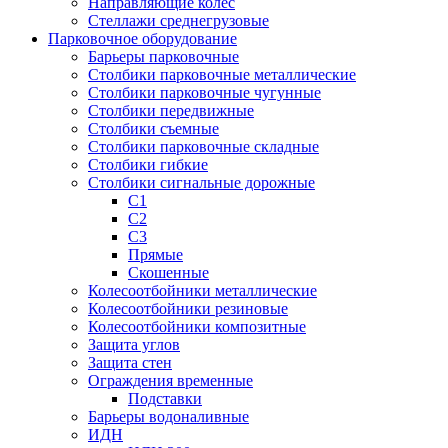
Направляющие колес
Стеллажи среднегрузовые
Парковочное оборудование
Барьеры парковочные
Столбики парковочные металлические
Столбики парковочные чугунные
Столбики передвижные
Столбики съемные
Столбики парковочные складные
Столбики гибкие
Столбики сигнальные дорожные
С1
С2
С3
Прямые
Скошенные
Колесоотбойники металлические
Колесоотбойники резиновые
Колесоотбойники композитные
Защита углов
Защита стен
Ограждения временные
Подставки
Барьеры водоналивные
ИДН