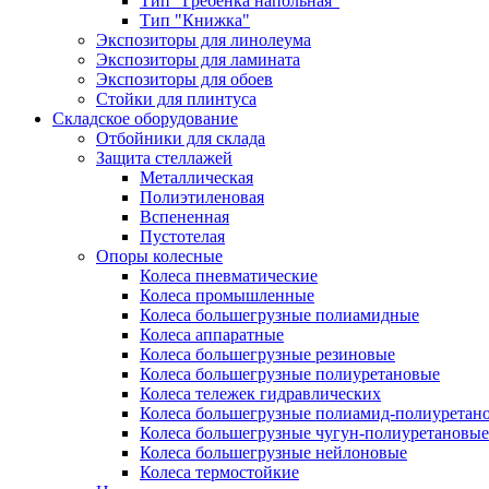
Тип "Гребёнка напольная"
Тип "Книжка"
Экспозиторы для линолеума
Экспозиторы для ламината
Экспозиторы для обоев
Стойки для плинтуса
Складское оборудование
Отбойники для склада
Защита стеллажей
Металлическая
Полиэтиленовая
Вспененная
Пустотелая
Опоры колесные
Колеса пневматические
Колеса промышленные
Колеса большегрузные полиамидные
Колеса аппаратные
Колеса большегрузные резиновые
Колеса большегрузные полиуретановые
Колеса тележек гидравлических
Колеса большегрузные полиамид-полиуретан
Колеса большегрузные чугун-полиуретановые
Колеса большегрузные нейлоновые
Колеса термостойкие