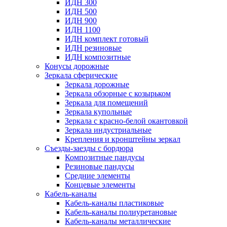
ИДН 300
ИДН 500
ИДН 900
ИДН 1100
ИДН комплект готовый
ИДН резиновые
ИДН композитные
Конусы дорожные
Зеркала сферические
Зеркала дорожные
Зеркала обзорные с козырьком
Зеркала для помещений
Зеркала купольные
Зеркала с красно-белой окантовкой
Зеркала индустриальные
Крепления и кронштейны зеркал
Съезды-заезды с бордюра
Композитные пандусы
Резиновые пандусы
Средние элементы
Концевые элементы
Кабель-каналы
Кабель-каналы пластиковые
Кабель-каналы полиуретановые
Кабель-каналы металлические