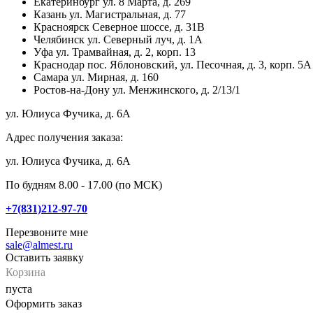
Екатеринбург
ул. 8 Марта, д. 269
Казань
ул. Магистральная, д. 77
Красноярск
Северное шоссе, д. 31В
Челябинск
ул. Северный луч, д. 1А
Уфа
ул. Трамвайная, д. 2, корп. 13
Краснодар
пос. Яблоновский, ул. Песочная, д. 3, корп. 5А
Самара
ул. Мирная, д. 160
Ростов-на-Дону
ул. Менжинского, д. 2/13/1
ул. Юлиуса Фучика, д. 6А
Адрес получения заказа:
ул. Юлиуса Фучика, д. 6А
По будням 8.00 - 17.00 (по МСК)
+7(831)212-97-70
Перезвоните мне
sale@almest.ru
Оставить заявку
Корзина
пуста
Оформить заказ