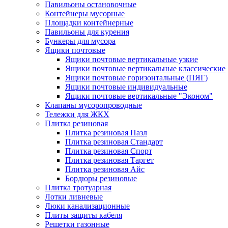
Павильоны остановочные
Контейнеры мусорные
Площадки контейнерные
Павильоны для курения
Бункеры для мусора
Ящики почтовые
Ящики почтовые вертикальные узкие
Ящики почтовые вертикальные классические
Ящики почтовые горизонтальные (ПЯГ)
Ящики почтовые индивидуальные
Ящики почтовые вертикальные "Эконом"
Клапаны мусоропроводные
Тележки для ЖКХ
Плитка резиновая
Плитка резиновая Пазл
Плитка резиновая Стандарт
Плитка резиновая Спорт
Плитка резиновая Таргет
Плитка резиновая Айс
Бордюры резиновые
Плитка тротуарная
Лотки ливневые
Люки канализационные
Плиты защиты кабеля
Решетки газонные