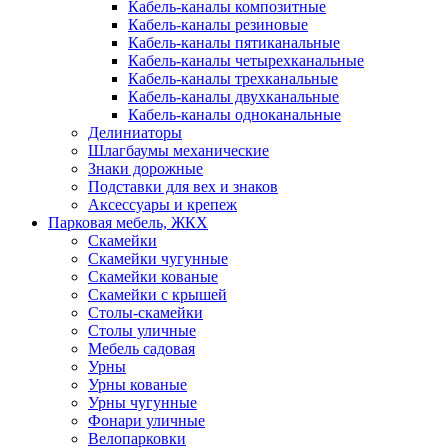
Кабель-каналы композитные
Кабель-каналы резиновые
Кабель-каналы пятиканальные
Кабель-каналы четырехканальные
Кабель-каналы трехканальные
Кабель-каналы двухканальные
Кабель-каналы одноканальные
Делиниаторы
Шлагбаумы механические
Знаки дорожные
Подставки для вех и знаков
Аксессуары и крепеж
Парковая мебель, ЖКХ
Скамейки
Скамейки чугунные
Скамейки кованые
Скамейки с крышей
Столы-скамейки
Столы уличные
Мебель садовая
Урны
Урны кованые
Урны чугунные
Фонари уличные
Велопарковки