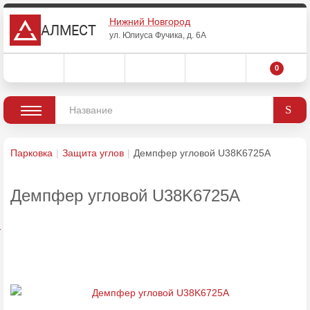
Нижний Новгород
АЛМЕСТ
ул. Юлиуса Фучика, д. 6А
0
Парковка
Защита углов
Демпфер угловой U38K6725А
Демпфер угловой U38K6725А