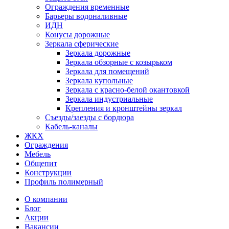
Ограждения временные
Барьеры водоналивные
ИДН
Конусы дорожные
Зеркала сферические
Зеркала дорожные
Зеркала обзорные с козырьком
Зеркала для помещений
Зеркала купольные
Зеркала с красно-белой окантовкой
Зеркала индустриальные
Крепления и кронштейны зеркал
Съезды/заезды с бордюра
Кабель-каналы
ЖКХ
Ограждения
Мебель
Общепит
Конструкции
Профиль полимерный
О компании
Блог
Акции
Вакансии