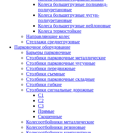
Колеса большегрузные полиамид-
полиуретановые
Колеса большегрузные чугун-
полиуретановые
Колеса большегрузные нейлоновые
Колеса термостойкие
Направляющие колес
Стеллажи среднегрузовые
Парковочное оборудование
Барьеры парковочные
Столбики парковочные металлические
Столбики парковочные чугунные
Столбики передвижные
Столбики съемные
Столбики парковочные складные
Столбики гибкие
Столбики сигнальные дорожные
С1
С2
С3
Прямые
Скошенные
Колесоотбойники металлические
Колесоотбойники резиновые
Колесоотбойники композитные