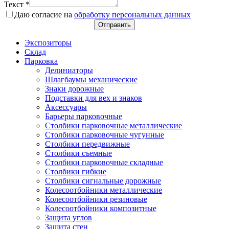
Текст
*
Даю согласие на
обработку персональных данных
Отправить
Экспозиторы
Склад
Парковка
Делиниаторы
Шлагбаумы механические
Знаки дорожные
Подставки для вех и знаков
Аксессуары
Барьеры парковочные
Столбики парковочные металлические
Столбики парковочные чугунные
Столбики передвижные
Столбики съемные
Столбики парковочные складные
Столбики гибкие
Столбики сигнальные дорожные
Колесоотбойники металлические
Колесоотбойники резиновые
Колесоотбойники композитные
Защита углов
Защита стен