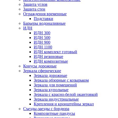
Защита углов
Защита стен
Ограждения временные
Подставки
Барьеры водоналивные
ИДН
ИДН 300
ИДН 500
ИДН 900
ИДН 1100
ИДН комплект готовый
ИДН резиновые
ИДН композитные
Конусы дорожные
Зеркала сферические
Зеркала дорожные
Зеркала обзорные с козырьком
Зеркала для помещений
Зеркала купольные
Зеркала с красно-белой окантовкой
Зеркала индустриальные
Крепления и кронштейны зеркал
Съезды-заезды с бордюра
Композитные пандусы