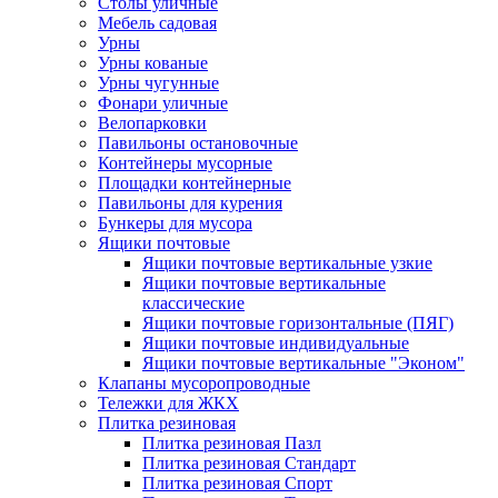
Столы уличные
Мебель садовая
Урны
Урны кованые
Урны чугунные
Фонари уличные
Велопарковки
Павильоны остановочные
Контейнеры мусорные
Площадки контейнерные
Павильоны для курения
Бункеры для мусора
Ящики почтовые
Ящики почтовые вертикальные узкие
Ящики почтовые вертикальные
классические
Ящики почтовые горизонтальные (ПЯГ)
Ящики почтовые индивидуальные
Ящики почтовые вертикальные "Эконом"
Клапаны мусоропроводные
Тележки для ЖКХ
Плитка резиновая
Плитка резиновая Пазл
Плитка резиновая Стандарт
Плитка резиновая Спорт