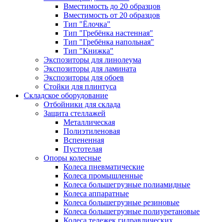
Вместимость до 20 образцов
Вместимость от 20 образцов
Тип "Ёлочка"
Тип "Гребёнка настенная"
Тип "Гребёнка напольная"
Тип "Книжка"
Экспозиторы для линолеума
Экспозиторы для ламината
Экспозиторы для обоев
Стойки для плинтуса
Складское оборудование
Отбойники для склада
Защита стеллажей
Металлическая
Полиэтиленовая
Вспененная
Пустотелая
Опоры колесные
Колеса пневматические
Колеса промышленные
Колеса большегрузные полиамидные
Колеса аппаратные
Колеса большегрузные резиновые
Колеса большегрузные полиуретановые
Колеса тележек гидравлических