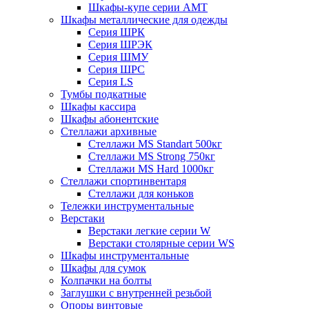
Шкафы-купе серии AMT
Шкафы металлические для одежды
Серия ШРК
Серия ШРЭК
Серия ШМУ
Серия ШРС
Серия LS
Тумбы подкатные
Шкафы кассира
Шкафы абонентские
Стеллажи архивные
Стеллажи MS Standart 500кг
Стеллажи MS Strong 750кг
Стеллажи MS Hard 1000кг
Стеллажи спортинвентаря
Стеллажи для коньков
Тележки инструментальные
Верстаки
Верстаки легкие серии W
Верстаки столярные серии WS
Шкафы инструментальные
Шкафы для сумок
Колпачки на болты
Заглушки с внутренней резьбой
Опоры винтовые