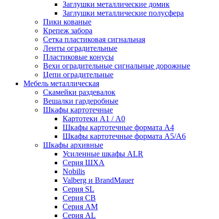
Заглушки металлические домик
Заглушки металлические полусфера
Пики кованые
Крепеж забора
Сетка пластиковая сигнальная
Ленты оградительные
Пластиковые конусы
Вехи оградительные сигнальные дорожные
Цепи оградительные
Мебель металлическая
Скамейки раздевалок
Вешалки гардеробные
Шкафы картотечные
Картотеки А1 / А0
Шкафы картотечные формата А4
Шкафы картотечные формата А5/А6
Шкафы архивные
Усиленные шкафы ALR
Серия ШХА
Nobilis
Valberg и BrandMauer
Cерия SL
Серия СВ
Серия АМ
Серия AL