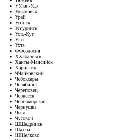
Тюмень
У
Улан-Удэ
Ульяновск
Урай
Усинск
Уссурийск
Усть-Кут
Уфа
Ухта
Ф
Феодосия
Х
Хабаровск
Ханты-Мансийск
Харцызск
Ч
Чайковский
Чебоксары
Челябинск
Череповец
Черкесск
Черноморское
Чернушка
Чита
Чусовой
Ш
Шадринск
Шахты
Щ
Щелково