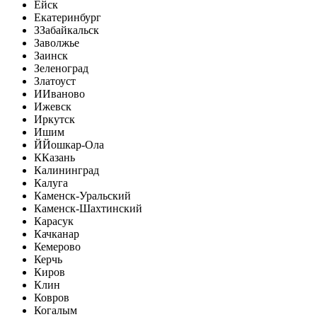
Ейск
Екатеринбург
З
Забайкальск
Заволжье
Заинск
Зеленоград
Златоуст
И
Иваново
Ижевск
Иркутск
Ишим
Й
Йошкар-Ола
К
Казань
Калининград
Калуга
Каменск-Уральский
Каменск-Шахтинский
Карасук
Качканар
Кемерово
Керчь
Киров
Клин
Ковров
Когалым