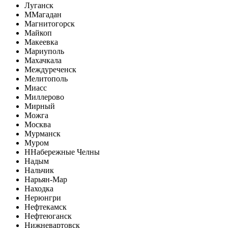
Луганск
М
Магадан
Магнитогорск
Майкоп
Макеевка
Мариуполь
Махачкала
Междуреченск
Мелитополь
Миасс
Миллерово
Мирный
Можга
Москва
Мурманск
Муром
Н
Набережные Челны
Надым
Нальчик
Нарьян-Мар
Находка
Нерюнгри
Нефтекамск
Нефтеюганск
Нижневартовск