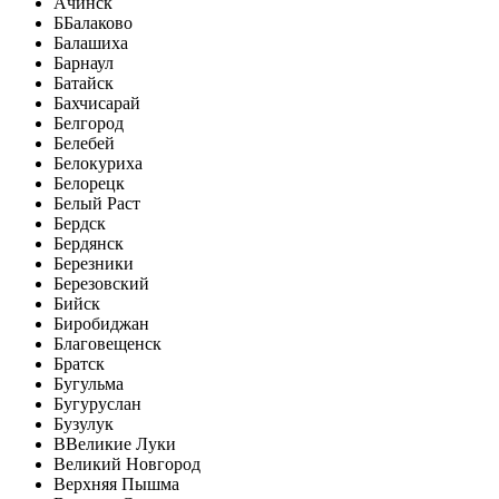
Ачинск
Б
Балаково
Балашиха
Барнаул
Батайск
Бахчисарай
Белгород
Белебей
Белокуриха
Белорецк
Белый Раст
Бердск
Бердянск
Березники
Березовский
Бийск
Биробиджан
Благовещенск
Братск
Бугульма
Бугуруслан
Бузулук
В
Великие Луки
Великий Новгород
Верхняя Пышма