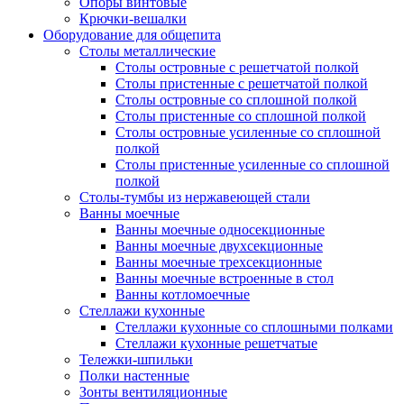
Опоры винтовые
Крючки-вешалки
Оборудование для общепита
Столы металлические
Столы островные с решетчатой полкой
Столы пристенные с решетчатой полкой
Столы островные со сплошной полкой
Столы пристенные со сплошной полкой
Столы островные усиленные со сплошной
полкой
Столы пристенные усиленные со сплошной
полкой
Столы-тумбы из нержавеющей стали
Ванны моечные
Ванны моечные односекционные
Ванны моечные двухсекционные
Ванны моечные трехсекционные
Ванны моечные встроенные в стол
Ванны котломоечные
Стеллажи кухонные
Стеллажи кухонные со сплошными полками
Стеллажи кухонные решетчатые
Тележки-шпильки
Полки настенные
Зонты вентиляционные