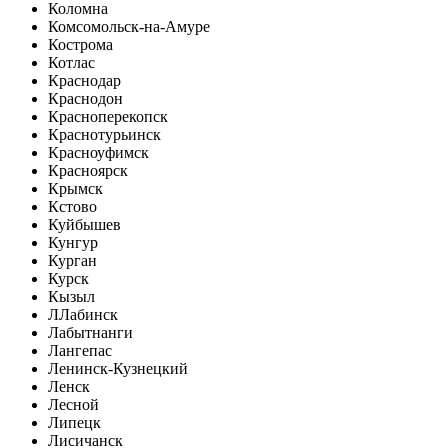
Коломна
Комсомольск-на-Амуре
Кострома
Котлас
Краснодар
Краснодон
Красноперекопск
Краснотурьинск
Красноуфимск
Красноярск
Крымск
Кстово
Куйбышев
Кунгур
Курган
Курск
Кызыл
Л
Лабинск
Лабытнанги
Лангепас
Ленинск-Кузнецкий
Ленск
Лесной
Липецк
Лисичанск