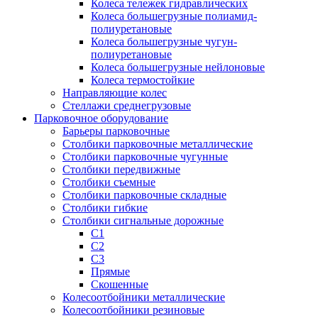
Колеса тележек гидравлических
Колеса большегрузные полиамид-
полиуретановые
Колеса большегрузные чугун-
полиуретановые
Колеса большегрузные нейлоновые
Колеса термостойкие
Направляющие колес
Стеллажи среднегрузовые
Парковочное оборудование
Барьеры парковочные
Столбики парковочные металлические
Столбики парковочные чугунные
Столбики передвижные
Столбики съемные
Столбики парковочные складные
Столбики гибкие
Столбики сигнальные дорожные
С1
С2
С3
Прямые
Скошенные
Колесоотбойники металлические
Колесоотбойники резиновые