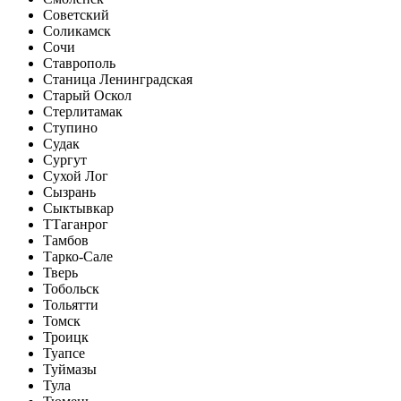
Советский
Соликамск
Сочи
Ставрополь
Станица Ленинградская
Старый Оскол
Стерлитамак
Ступино
Судак
Сургут
Сухой Лог
Сызрань
Сыктывкар
Т
Таганрог
Тамбов
Тарко-Сале
Тверь
Тобольск
Тольятти
Томск
Троицк
Туапсе
Туймазы
Тула