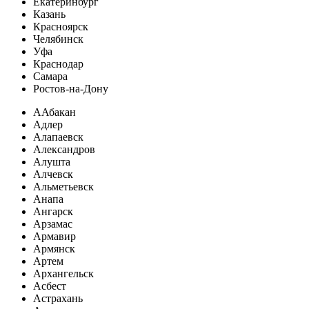
Екатеринбург
Казань
Красноярск
Челябинск
Уфа
Краснодар
Самара
Ростов-на-Дону
А
Абакан
Адлер
Алапаевск
Александров
Алушта
Алчевск
Альметьевск
Анапа
Ангарск
Арзамас
Армавир
Армянск
Артем
Архангельск
Асбест
Астрахань