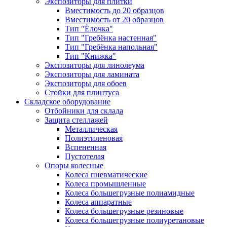
Экспозиторы для плитки
Вместимость до 20 образцов
Вместимость от 20 образцов
Тип "Ёлочка"
Тип "Гребёнка настенная"
Тип "Гребёнка напольная"
Тип "Книжка"
Экспозиторы для линолеума
Экспозиторы для ламината
Экспозиторы для обоев
Стойки для плинтуса
Складское оборудование
Отбойники для склада
Защита стеллажей
Металлическая
Полиэтиленовая
Вспененная
Пустотелая
Опоры колесные
Колеса пневматические
Колеса промышленные
Колеса большегрузные полиамидные
Колеса аппаратные
Колеса большегрузные резиновые
Колеса большегрузные полиуретановые