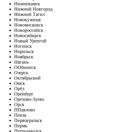
Нижнекамск
Нижний Новгород
Нижний Тагил
Новокузнецк
Новомосковск
Новороссийск
Новосибирск
Новый Уренгой
Ногинск
Норильск
Ноябрьск
Нягань
О
Обнинск
Озерск
Октябрьский
Омск
Орёл
Оренбург
Орехово-Зуево
Орск
П
Павлово
Пенза
Первоуральск
Пермь
Петрозаводск