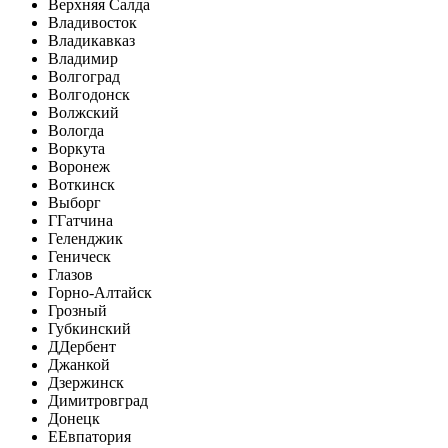
Верхняя Салда
Владивосток
Владикавказ
Владимир
Волгоград
Волгодонск
Волжский
Вологда
Воркута
Воронеж
Воткинск
Выборг
Г
Гатчина
Геленджик
Геническ
Глазов
Горно-Алтайск
Грозный
Губкинский
Д
Дербент
Джанкой
Дзержинск
Димитровград
Донецк
Е
Евпатория