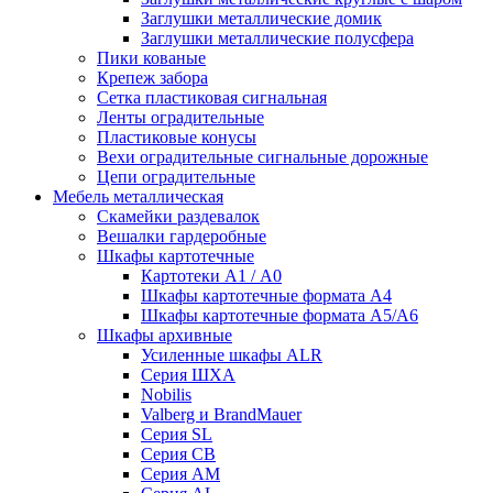
Заглушки металлические домик
Заглушки металлические полусфера
Пики кованые
Крепеж забора
Сетка пластиковая сигнальная
Ленты оградительные
Пластиковые конусы
Вехи оградительные сигнальные дорожные
Цепи оградительные
Мебель металлическая
Скамейки раздевалок
Вешалки гардеробные
Шкафы картотечные
Картотеки А1 / А0
Шкафы картотечные формата А4
Шкафы картотечные формата А5/А6
Шкафы архивные
Усиленные шкафы ALR
Серия ШХА
Nobilis
Valberg и BrandMauer
Cерия SL
Серия СВ
Серия АМ