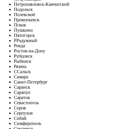
Петропавловск-Камчатский
Подольск
Полевской
Прокопьевск
Псков
Пушкино
Пятигорск
Р
Радужный
Ревда
Ростов-на-Дону
Рубцовск
Рыбинск
Рязань
С
Сальск
Самара
Санкт-Петербург
Саранск
Сарапул
Саратов
Севастополь
Серов
Серпухов
Сибай
Симферополь
Смоленск