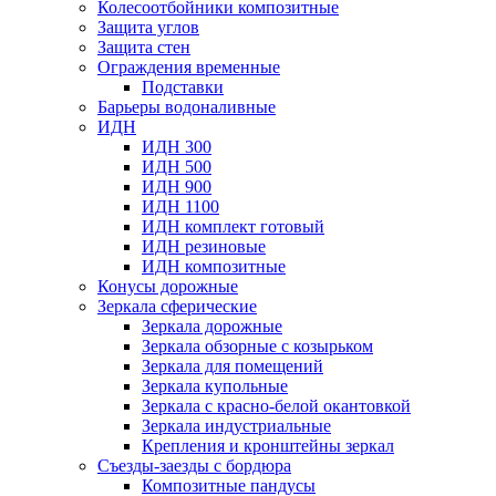
Колесоотбойники композитные
Защита углов
Защита стен
Ограждения временные
Подставки
Барьеры водоналивные
ИДН
ИДН 300
ИДН 500
ИДН 900
ИДН 1100
ИДН комплект готовый
ИДН резиновые
ИДН композитные
Конусы дорожные
Зеркала сферические
Зеркала дорожные
Зеркала обзорные с козырьком
Зеркала для помещений
Зеркала купольные
Зеркала с красно-белой окантовкой
Зеркала индустриальные
Крепления и кронштейны зеркал
Съезды-заезды с бордюра
Композитные пандусы