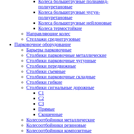
Колеса большегрузные полиамид-
полиуретановые
Колеса большегрузные чугун-
полиуретановые
Колеса большегрузные нейлоновые
Колеса термостойкие
Направляющие колес
Стеллажи среднегрузовые
Парковочное оборудование
Барьеры парковочные
Столбики парковочные металлические
Столбики парковочные чугунные
Столбики передвижные
Столбики съемные
Столбики парковочные складные
Столбики гибкие
Столбики сигнальные дорожные
С1
С2
С3
Прямые
Скошенные
Колесоотбойники металлические
Колесоотбойники резиновые
Колесоотбойники композитные