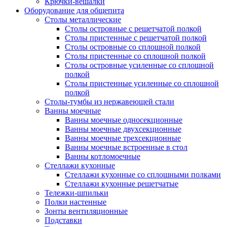
Крючки-вешалки
Оборудование для общепита
Столы металлические
Столы островные с решетчатой полкой
Столы пристенные с решетчатой полкой
Столы островные со сплошной полкой
Столы пристенные со сплошной полкой
Столы островные усиленные со сплошной
полкой
Столы пристенные усиленные со сплошной
полкой
Столы-тумбы из нержавеющей стали
Ванны моечные
Ванны моечные односекционные
Ванны моечные двухсекционные
Ванны моечные трехсекционные
Ванны моечные встроенные в стол
Ванны котломоечные
Стеллажи кухонные
Стеллажи кухонные со сплошными полками
Стеллажи кухонные решетчатые
Тележки-шпильки
Полки настенные
Зонты вентиляционные
Подставки