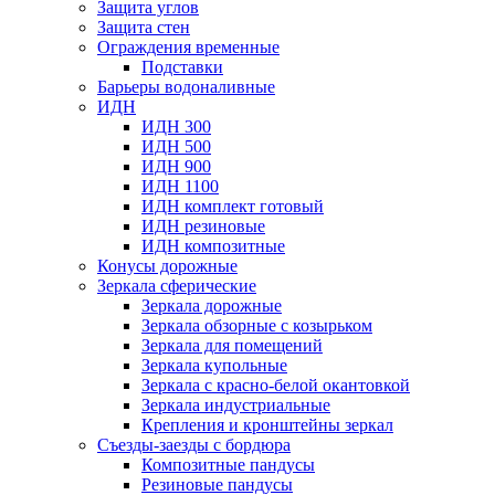
Защита углов
Защита стен
Ограждения временные
Подставки
Барьеры водоналивные
ИДН
ИДН 300
ИДН 500
ИДН 900
ИДН 1100
ИДН комплект готовый
ИДН резиновые
ИДН композитные
Конусы дорожные
Зеркала сферические
Зеркала дорожные
Зеркала обзорные с козырьком
Зеркала для помещений
Зеркала купольные
Зеркала с красно-белой окантовкой
Зеркала индустриальные
Крепления и кронштейны зеркал
Съезды-заезды с бордюра
Композитные пандусы
Резиновые пандусы