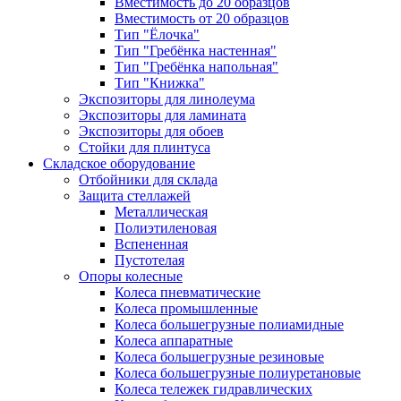
Вместимость до 20 образцов
Вместимость от 20 образцов
Тип "Ёлочка"
Тип "Гребёнка настенная"
Тип "Гребёнка напольная"
Тип "Книжка"
Экспозиторы для линолеума
Экспозиторы для ламината
Экспозиторы для обоев
Стойки для плинтуса
Складское оборудование
Отбойники для склада
Защита стеллажей
Металлическая
Полиэтиленовая
Вспененная
Пустотелая
Опоры колесные
Колеса пневматические
Колеса промышленные
Колеса большегрузные полиамидные
Колеса аппаратные
Колеса большегрузные резиновые
Колеса большегрузные полиуретановые
Колеса тележек гидравлических