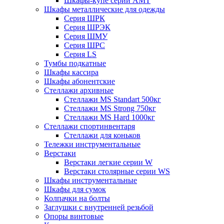
Шкафы-купе серии AMT
Шкафы металлические для одежды
Серия ШРК
Серия ШРЭК
Серия ШМУ
Серия ШРС
Серия LS
Тумбы подкатные
Шкафы кассира
Шкафы абонентские
Стеллажи архивные
Стеллажи MS Standart 500кг
Стеллажи MS Strong 750кг
Стеллажи MS Hard 1000кг
Стеллажи спортинвентаря
Стеллажи для коньков
Тележки инструментальные
Верстаки
Верстаки легкие серии W
Верстаки столярные серии WS
Шкафы инструментальные
Шкафы для сумок
Колпачки на болты
Заглушки с внутренней резьбой
Опоры винтовые