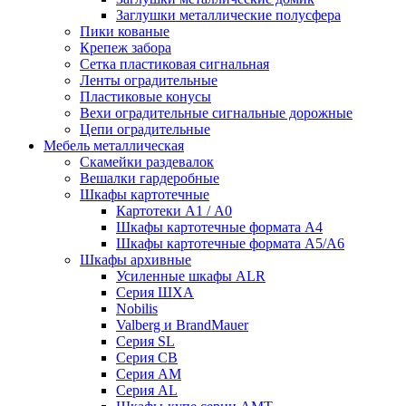
Заглушки металлические полусфера
Пики кованые
Крепеж забора
Сетка пластиковая сигнальная
Ленты оградительные
Пластиковые конусы
Вехи оградительные сигнальные дорожные
Цепи оградительные
Мебель металлическая
Скамейки раздевалок
Вешалки гардеробные
Шкафы картотечные
Картотеки А1 / А0
Шкафы картотечные формата А4
Шкафы картотечные формата А5/А6
Шкафы архивные
Усиленные шкафы ALR
Серия ШХА
Nobilis
Valberg и BrandMauer
Cерия SL
Серия СВ
Серия АМ
Серия AL