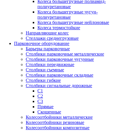
Колеса большегрузные полиамид-
полиуретановые
Колеса большегрузные чугун-
полиуретановые
Колеса большегрузные нейлоновые
Колеса термостойкие
Направляющие колес
Стеллажи среднегрузовые
Парковочное оборудование
Барьеры парковочные
Столбики парковочные металлические
Столбики парковочные чугунные
Столбики передвижные
Столбики съемные
Столбики парковочные складные
Столбики гибкие
Столбики сигнальные дорожные
С1
С2
С3
Прямые
Скошенные
Колесоотбойники металлические
Колесоотбойники резиновые
Колесоотбойники композитные