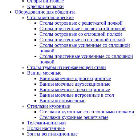
Опоры винтовые
Крючки-вешалки
Оборудование для общепита
Столы металлические
Столы островные с решетчатой полкой
Столы пристенные с решетчатой полкой
Столы островные со сплошной полкой
Столы пристенные со сплошной полкой
Столы островные усиленные со сплошной
полкой
Столы пристенные усиленные со сплошной
полкой
Столы-тумбы из нержавеющей стали
Ванны моечные
Ванны моечные односекционные
Ванны моечные двухсекционные
Ванны моечные трехсекционные
Ванны моечные встроенные в стол
Ванны котломоечные
Стеллажи кухонные
Стеллажи кухонные со сплошными полками
Стеллажи кухонные решетчатые
Тележки-шпильки
Полки настенные
Зонты вентиляционные