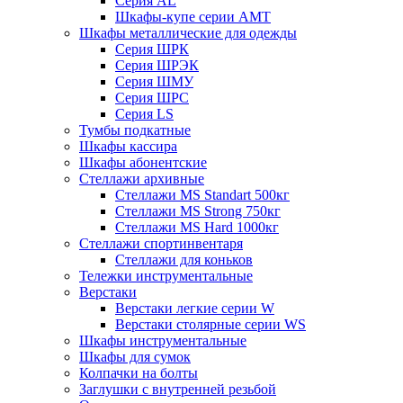
Серия AL
Шкафы-купе серии AMT
Шкафы металлические для одежды
Серия ШРК
Серия ШРЭК
Серия ШМУ
Серия ШРС
Серия LS
Тумбы подкатные
Шкафы кассира
Шкафы абонентские
Стеллажи архивные
Стеллажи MS Standart 500кг
Стеллажи MS Strong 750кг
Стеллажи MS Hard 1000кг
Стеллажи спортинвентаря
Стеллажи для коньков
Тележки инструментальные
Верстаки
Верстаки легкие серии W
Верстаки столярные серии WS
Шкафы инструментальные
Шкафы для сумок
Колпачки на болты
Заглушки с внутренней резьбой