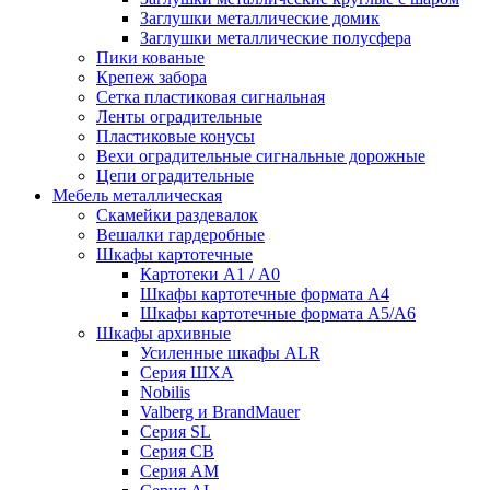
Заглушки металлические домик
Заглушки металлические полусфера
Пики кованые
Крепеж забора
Сетка пластиковая сигнальная
Ленты оградительные
Пластиковые конусы
Вехи оградительные сигнальные дорожные
Цепи оградительные
Мебель металлическая
Скамейки раздевалок
Вешалки гардеробные
Шкафы картотечные
Картотеки А1 / А0
Шкафы картотечные формата А4
Шкафы картотечные формата А5/А6
Шкафы архивные
Усиленные шкафы ALR
Серия ШХА
Nobilis
Valberg и BrandMauer
Cерия SL
Серия СВ
Серия АМ