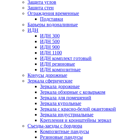
Защита углов
Защита стен
Ограждения временные
Подставки
Барьеры водоналивные
ИДН
ИДН 300
ИДН 500
ИДН 900
ИДН 1100
ИДН комплект готовый
ИДН резиновые
ИДН композитные
Конусы дорожные
Зеркала сферические
Зеркала дорожные
Зеркала обзорные с козырьком
Зеркала для помещений
Зеркала купольные
Зеркала с красно-белой окантовкой
Зеркала индустриальные
Крепления и кронштейны зеркал
Съезды-заезды с бордюра
Композитные пандусы
Резиновые пандусы