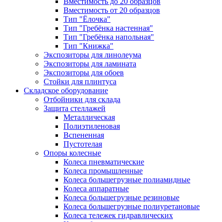
Вместимость до 20 образцов
Вместимость от 20 образцов
Тип "Ёлочка"
Тип "Гребёнка настенная"
Тип "Гребёнка напольная"
Тип "Книжка"
Экспозиторы для линолеума
Экспозиторы для ламината
Экспозиторы для обоев
Стойки для плинтуса
Складское оборудование
Отбойники для склада
Защита стеллажей
Металлическая
Полиэтиленовая
Вспененная
Пустотелая
Опоры колесные
Колеса пневматические
Колеса промышленные
Колеса большегрузные полиамидные
Колеса аппаратные
Колеса большегрузные резиновые
Колеса большегрузные полиуретановые
Колеса тележек гидравлических