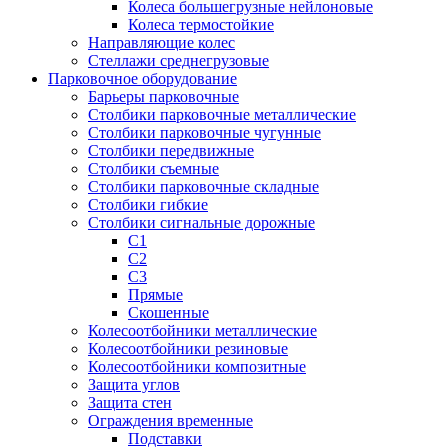
Колеса большегрузные нейлоновые
Колеса термостойкие
Направляющие колес
Стеллажи среднегрузовые
Парковочное оборудование
Барьеры парковочные
Столбики парковочные металлические
Столбики парковочные чугунные
Столбики передвижные
Столбики съемные
Столбики парковочные складные
Столбики гибкие
Столбики сигнальные дорожные
С1
С2
С3
Прямые
Скошенные
Колесоотбойники металлические
Колесоотбойники резиновые
Колесоотбойники композитные
Защита углов
Защита стен
Ограждения временные
Подставки