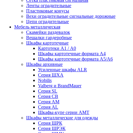
Сетка пластиковая сигнальная
Ленты оградительные
Пластиковые конусы
Вехи оградительные сигнальные дорожные
Цепи оградительные
Мебель металлическая
Скамейки раздевалок
Вешалки гардеробные
Шкафы картотечные
Картотеки А1 / А0
Шкафы картотечные формата А4
Шкафы картотечные формата А5/А6
Шкафы архивные
Усиленные шкафы ALR
Серия ШХА
Nobilis
Valberg и BrandMauer
Cерия SL
Серия СВ
Серия АМ
Серия AL
Шкафы-купе серии AMT
Шкафы металлические для одежды
Серия ШРК
Серия ШРЭК