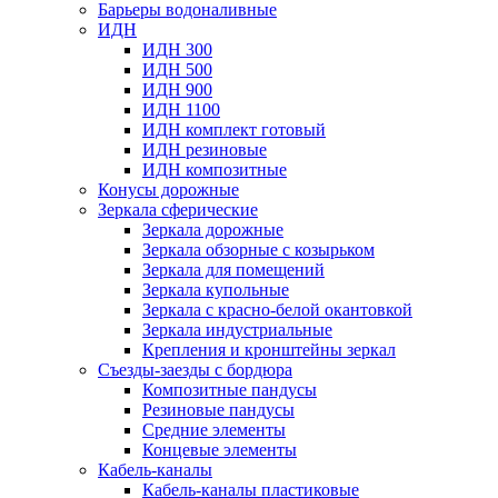
Барьеры водоналивные
ИДН
ИДН 300
ИДН 500
ИДН 900
ИДН 1100
ИДН комплект готовый
ИДН резиновые
ИДН композитные
Конусы дорожные
Зеркала сферические
Зеркала дорожные
Зеркала обзорные с козырьком
Зеркала для помещений
Зеркала купольные
Зеркала с красно-белой окантовкой
Зеркала индустриальные
Крепления и кронштейны зеркал
Съезды-заезды с бордюра
Композитные пандусы
Резиновые пандусы
Средние элементы
Концевые элементы
Кабель-каналы
Кабель-каналы пластиковые