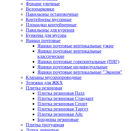
Фонари уличные
Велопарковки
Павильоны остановочные
Контейнеры мусорные
Площадки контейнерные
Павильоны для курения
Бункеры для мусора
Ящики почтовые
Ящики почтовые вертикальные узкие
Ящики почтовые вертикальные
классические
Ящики почтовые горизонтальные (ПЯГ)
Ящики почтовые индивидуальные
Ящики почтовые вертикальные "Эконом"
Клапаны мусоропроводные
Тележки для ЖКХ
Плитка резиновая
Плитка резиновая Пазл
Плитка резиновая Стандарт
Плитка резиновая Спорт
Плитка резиновая Таргет
Плитка резиновая Айс
Бордюры резиновые
Плитка тротуарная
Лотки ливневые