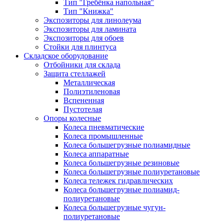
Тип "Гребёнка напольная"
Тип "Книжка"
Экспозиторы для линолеума
Экспозиторы для ламината
Экспозиторы для обоев
Стойки для плинтуса
Складское оборудование
Отбойники для склада
Защита стеллажей
Металлическая
Полиэтиленовая
Вспененная
Пустотелая
Опоры колесные
Колеса пневматические
Колеса промышленные
Колеса большегрузные полиамидные
Колеса аппаратные
Колеса большегрузные резиновые
Колеса большегрузные полиуретановые
Колеса тележек гидравлических
Колеса большегрузные полиамид-
полиуретановые
Колеса большегрузные чугун-
полиуретановые