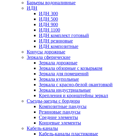
Барьеры водоналивные
ИДН
ИДН 300
ИДН 500
ИДН 900
ИДН 1100
ИДН комплект готовый
ИДН резиновые
ИДН композитные
Конусы дорожные
Зеркала сферические
Зеркала дорожные
Зеркала обзорные с козырьком
Зеркала для помещений
Зеркала купольные
Зеркала с красно-белой окантовкой
Зеркала индустриальные
Крепления и кронштейны зеркал
Съезды-заезды с бордюра
Композитные пандусы
Резиновые пандусы
Средние элементы
Концевые элементы
Кабель-каналы
Кабель-каналы пластиковые