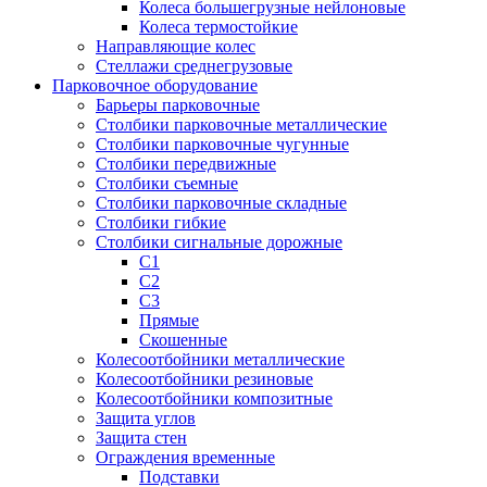
Колеса большегрузные нейлоновые
Колеса термостойкие
Направляющие колес
Стеллажи среднегрузовые
Парковочное оборудование
Барьеры парковочные
Столбики парковочные металлические
Столбики парковочные чугунные
Столбики передвижные
Столбики съемные
Столбики парковочные складные
Столбики гибкие
Столбики сигнальные дорожные
С1
С2
С3
Прямые
Скошенные
Колесоотбойники металлические
Колесоотбойники резиновые
Колесоотбойники композитные
Защита углов
Защита стен
Ограждения временные
Подставки