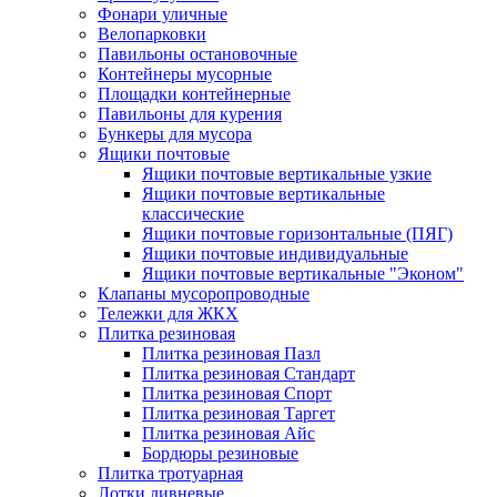
Фонари уличные
Велопарковки
Павильоны остановочные
Контейнеры мусорные
Площадки контейнерные
Павильоны для курения
Бункеры для мусора
Ящики почтовые
Ящики почтовые вертикальные узкие
Ящики почтовые вертикальные
классические
Ящики почтовые горизонтальные (ПЯГ)
Ящики почтовые индивидуальные
Ящики почтовые вертикальные "Эконом"
Клапаны мусоропроводные
Тележки для ЖКХ
Плитка резиновая
Плитка резиновая Пазл
Плитка резиновая Стандарт
Плитка резиновая Спорт
Плитка резиновая Таргет
Плитка резиновая Айс
Бордюры резиновые
Плитка тротуарная
Лотки ливневые