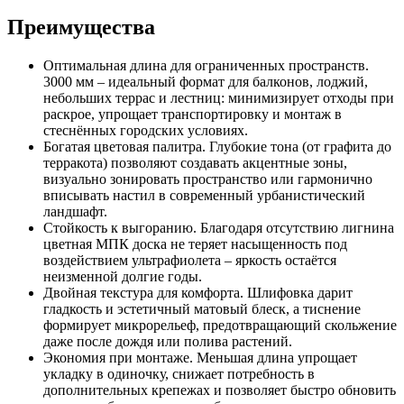
Преимущества
Оптимальная длина для ограниченных пространств.
3000 мм – идеальный формат для балконов, лоджий,
небольших террас и лестниц: минимизирует отходы при
раскрое, упрощает транспортировку и монтаж в
стеснённых городских условиях.
Богатая цветовая палитра. Глубокие тона (от графита до
терракота) позволяют создавать акцентные зоны,
визуально зонировать пространство или гармонично
вписывать настил в современный урбанистический
ландшафт.
Стойкость к выгоранию. Благодаря отсутствию лигнина
цветная МПК доска не теряет насыщенность под
воздействием ультрафиолета – яркость остаётся
неизменной долгие годы.
Двойная текстура для комфорта. Шлифовка дарит
гладкость и эстетичный матовый блеск, а тиснение
формирует микрорельеф, предотвращающий скольжение
даже после дождя или полива растений.
Экономия при монтаже. Меньшая длина упрощает
укладку в одиночку, снижает потребность в
дополнительных крепежах и позволяет быстро обновить