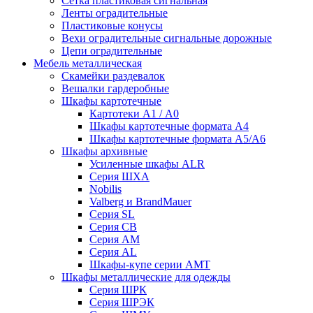
Сетка пластиковая сигнальная
Ленты оградительные
Пластиковые конусы
Вехи оградительные сигнальные дорожные
Цепи оградительные
Мебель металлическая
Скамейки раздевалок
Вешалки гардеробные
Шкафы картотечные
Картотеки А1 / А0
Шкафы картотечные формата А4
Шкафы картотечные формата А5/А6
Шкафы архивные
Усиленные шкафы ALR
Серия ШХА
Nobilis
Valberg и BrandMauer
Cерия SL
Серия СВ
Серия АМ
Серия AL
Шкафы-купе серии AMT
Шкафы металлические для одежды
Серия ШРК
Серия ШРЭК