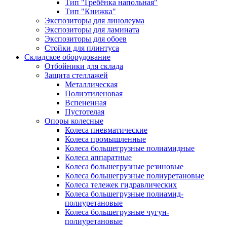
Тип "Гребёнка напольная"
Тип "Книжка"
Экспозиторы для линолеума
Экспозиторы для ламината
Экспозиторы для обоев
Стойки для плинтуса
Складское оборудование
Отбойники для склада
Защита стеллажей
Металлическая
Полиэтиленовая
Вспененная
Пустотелая
Опоры колесные
Колеса пневматические
Колеса промышленные
Колеса большегрузные полиамидные
Колеса аппаратные
Колеса большегрузные резиновые
Колеса большегрузные полиуретановые
Колеса тележек гидравлических
Колеса большегрузные полиамид-
полиуретановые
Колеса большегрузные чугун-
полиуретановые