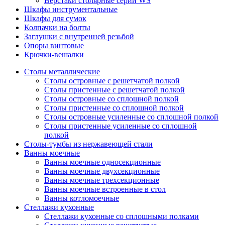
Верстаки столярные серии WS
Шкафы инструментальные
Шкафы для сумок
Колпачки на болты
Заглушки с внутренней резьбой
Опоры винтовые
Крючки-вешалки
Столы металлические
Столы островные с решетчатой полкой
Столы пристенные с решетчатой полкой
Столы островные со сплошной полкой
Столы пристенные со сплошной полкой
Столы островные усиленные со сплошной полкой
Столы пристенные усиленные со сплошной
полкой
Столы-тумбы из нержавеющей стали
Ванны моечные
Ванны моечные односекционные
Ванны моечные двухсекционные
Ванны моечные трехсекционные
Ванны моечные встроенные в стол
Ванны котломоечные
Стеллажи кухонные
Стеллажи кухонные со сплошными полками