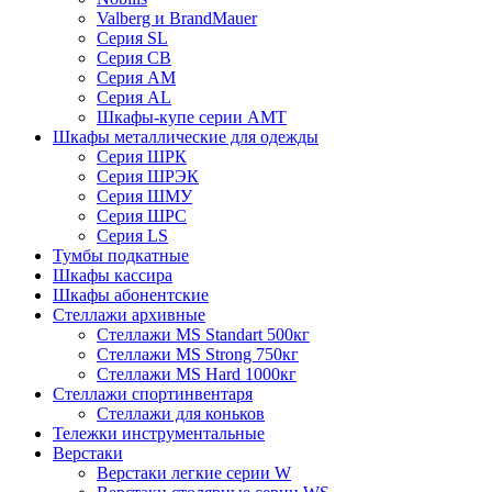
Valberg и BrandMauer
Cерия SL
Серия СВ
Серия АМ
Серия AL
Шкафы-купе серии AMT
Шкафы металлические для одежды
Серия ШРК
Серия ШРЭК
Серия ШМУ
Серия ШРС
Серия LS
Тумбы подкатные
Шкафы кассира
Шкафы абонентские
Стеллажи архивные
Стеллажи MS Standart 500кг
Стеллажи MS Strong 750кг
Стеллажи MS Hard 1000кг
Стеллажи спортинвентаря
Стеллажи для коньков
Тележки инструментальные
Верстаки
Верстаки легкие серии W