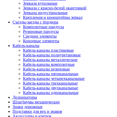
Зеркала купольные
Зеркала с красно-белой окантовкой
Зеркала индустриальные
Крепления и кронштейны зеркал
Съезды-заезды с бордюра
Композитные пандусы
Резиновые пандусы
Средние элементы
Концевые элементы
Кабель-каналы
Кабель-каналы пластиковые
Кабель-каналы полиуретановые
Кабель-каналы металлические
Кабель-каналы композитные
Кабель-каналы резиновые
Кабель-каналы пятиканальные
Кабель-каналы четырехканальные
Кабель-каналы трехканальные
Кабель-каналы двухканальные
Кабель-каналы одноканальные
Делиниаторы
Шлагбаумы механические
Знаки дорожные
Подставки для вех и знаков
Аксессуары и крепеж