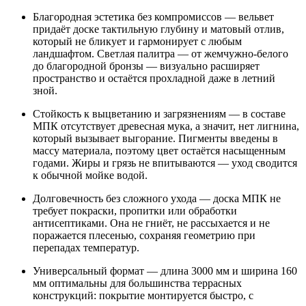
Благородная эстетика без компромиссов — вельвет
придаёт доске тактильную глубину и матовый отлив,
который не бликует и гармонирует с любым
ландшафтом. Светлая палитра — от жемчужно-белого
до благородной бронзы — визуально расширяет
пространство и остаётся прохладной даже в летний
зной.
Стойкость к выцветанию и загрязнениям — в составе
МПК отсутствует древесная мука, а значит, нет лигнина,
который вызывает выгорание. Пигменты введены в
массу материала, поэтому цвет остаётся насыщенным
годами. Жиры и грязь не впитываются — уход сводится
к обычной мойке водой.
Долговечность без сложного ухода — доска МПК не
требует покраски, пропитки или обработки
антисептиками. Она не гниёт, не рассыхается и не
поражается плесенью, сохраняя геометрию при
перепадах температур.
Универсальный формат — длина 3000 мм и ширина 160
мм оптимальны для большинства террасных
конструкций: покрытие монтируется быстро, с