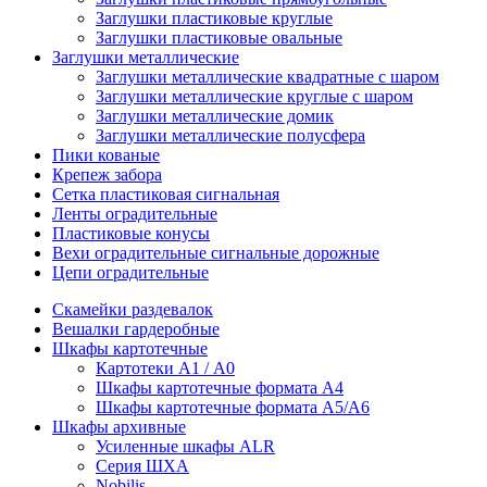
Заглушки пластиковые круглые
Заглушки пластиковые овальные
Заглушки металлические
Заглушки металлические квадратные с шаром
Заглушки металлические круглые с шаром
Заглушки металлические домик
Заглушки металлические полусфера
Пики кованые
Крепеж забора
Сетка пластиковая сигнальная
Ленты оградительные
Пластиковые конусы
Вехи оградительные сигнальные дорожные
Цепи оградительные
Скамейки раздевалок
Вешалки гардеробные
Шкафы картотечные
Картотеки А1 / А0
Шкафы картотечные формата А4
Шкафы картотечные формата А5/А6
Шкафы архивные
Усиленные шкафы ALR
Серия ШХА
Nobilis