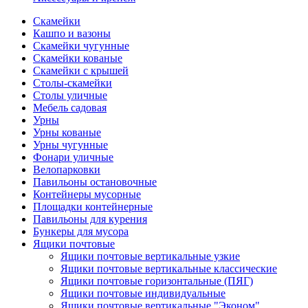
Скамейки
Кашпо и вазоны
Скамейки чугунные
Скамейки кованые
Скамейки с крышей
Столы-скамейки
Столы уличные
Мебель садовая
Урны
Урны кованые
Урны чугунные
Фонари уличные
Велопарковки
Павильоны остановочные
Контейнеры мусорные
Площадки контейнерные
Павильоны для курения
Бункеры для мусора
Ящики почтовые
Ящики почтовые вертикальные узкие
Ящики почтовые вертикальные классические
Ящики почтовые горизонтальные (ПЯГ)
Ящики почтовые индивидуальные
Ящики почтовые вертикальные "Эконом"