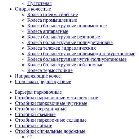
Пустотелая
Опоры колесные
Колеса пневматические
Колеса промышленные
Колеса большегрузные полиамидные
Колеса аппаратные
Колеса большегрузные резиновые
Колеса большегрузные полиуретановые
Колеса тележек гидравлических
Колеса большегрузные полиамид-полиуретановые
Колеса большегрузные чугун-полиуретановые
Колеса большегрузные нейлоновые
Колеса термостойкие
Направляющие колес
Стеллажи среднегрузовые
Барьеры парковочные
Столбики парковочные металлические
Столбики парковочные чугунные
Столбики передвижные
Столбики съемные
Столбики парковочные складные
Столбики гибкие
Столбики сигнальные дорожные
С1