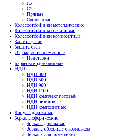
С2
С3
Прямые
Скошенные
Колесоотбойники металлические
Колесоотбойники резиновые
Колесоотбойники композитные
Защита углов
Защита стен
Ограждения временные
Подставки
Барьеры водоналивные
ИДН
ИДН 300
ИДН 500
ИДН 900
ИДН 1100
ИДН комплект готовый
ИДН резиновые
ИДН композитные
Конусы дорожные
Зеркала сферические
Зеркала дорожные
Зеркала обзорные с козырьком
Зеркала для помещений