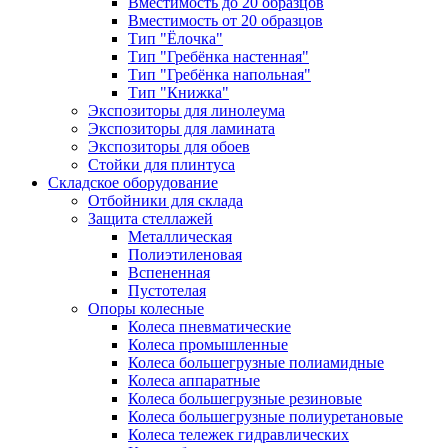
Вместимость до 20 образцов
Вместимость от 20 образцов
Тип "Ёлочка"
Тип "Гребёнка настенная"
Тип "Гребёнка напольная"
Тип "Книжка"
Экспозиторы для линолеума
Экспозиторы для ламината
Экспозиторы для обоев
Стойки для плинтуса
Складское оборудование
Отбойники для склада
Защита стеллажей
Металлическая
Полиэтиленовая
Вспененная
Пустотелая
Опоры колесные
Колеса пневматические
Колеса промышленные
Колеса большегрузные полиамидные
Колеса аппаратные
Колеса большегрузные резиновые
Колеса большегрузные полиуретановые
Колеса тележек гидравлических