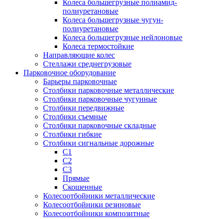
Колеса большегрузные полиамид-
полиуретановые
Колеса большегрузные чугун-
полиуретановые
Колеса большегрузные нейлоновые
Колеса термостойкие
Направляющие колес
Стеллажи среднегрузовые
Парковочное оборудование
Барьеры парковочные
Столбики парковочные металлические
Столбики парковочные чугунные
Столбики передвижные
Столбики съемные
Столбики парковочные складные
Столбики гибкие
Столбики сигнальные дорожные
С1
С2
С3
Прямые
Скошенные
Колесоотбойники металлические
Колесоотбойники резиновые
Колесоотбойники композитные