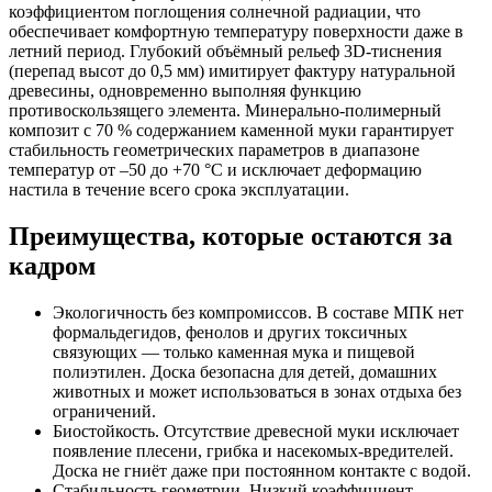
коэффициентом поглощения солнечной радиации, что
обеспечивает комфортную температуру поверхности даже в
летний период. Глубокий объёмный рельеф 3D-тиснения
(перепад высот до 0,5 мм) имитирует фактуру натуральной
древесины, одновременно выполняя функцию
противоскользящего элемента. Минерально-полимерный
композит с 70 % содержанием каменной муки гарантирует
стабильность геометрических параметров в диапазоне
температур от –50 до +70 °C и исключает деформацию
настила в течение всего срока эксплуатации.
Преимущества, которые остаются за
кадром
Экологичность без компромиссов. В составе МПК нет
формальдегидов, фенолов и других токсичных
связующих — только каменная мука и пищевой
полиэтилен. Доска безопасна для детей, домашних
животных и может использоваться в зонах отдыха без
ограничений.
Биостойкость. Отсутствие древесной муки исключает
появление плесени, грибка и насекомых-вредителей.
Доска не гниёт даже при постоянном контакте с водой.
Стабильность геометрии. Низкий коэффициент