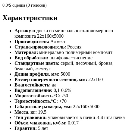
0.0/
5
оценка (0 голосов)
Характеристики
Артикул:
доска из минерального-полимерного
композита 22х160х5000
Производитель:
Алмест
Страна-производитель:
Россия
Материал:
минерально-полимерный композит
Вид обработки:
шлифовка+тиснение
Стандартные цвета:
серый, песочный, бронза,
бежевый, жемчуг
Длина профиля, мм:
5000
Размер поперечного сечения, мм:
22х160
Влагостойкость:
да
Водопоглощение:
0,1-0,6%
Морозостойкость,°C:
-50
Термостойкость,°C:
+70
Габаритные размеры, мм:
22х160х5000
Масса, кг:
19,5
Тип упаковки:
упаковывается в пачки-3-4 шт./ пачка
Объем упаковки, куб.м:
0,017
Гарантия:
5 лет