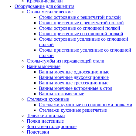
Крючки-вешалки
Оборудование для общепита
Столы металлические
Столы островные с решетчатой полкой
Столы пристенные с решетчатой полкой
Столы островные со сплошной полкой
Столы пристенные со сплошной полкой
Столы островные усиленные со сплошной
полкой
Столы пристенные усиленные со сплошной
полкой
Столы-тумбы из нержавеющей стали
Ванны моечные
Ванны моечные односекционные
Ванны моечные двухсекционные
Ванны моечные трехсекционные
Ванны моечные встроенные в стол
Ванны котломоечные
Стеллажи кухонные
Стеллажи кухонные со сплошными полками
Стеллажи кухонные решетчатые
Тележки-шпильки
Полки настенные
Зонты вентиляционные
Подставки