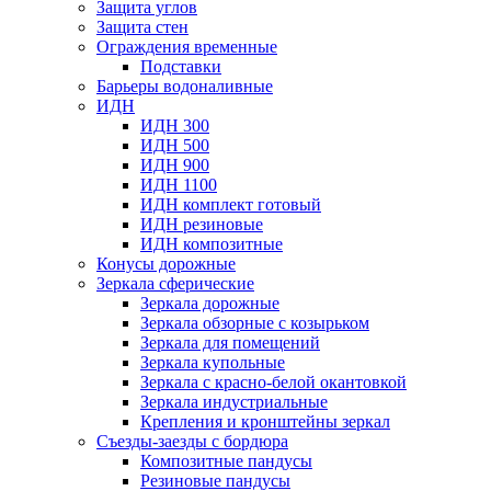
Защита углов
Защита стен
Ограждения временные
Подставки
Барьеры водоналивные
ИДН
ИДН 300
ИДН 500
ИДН 900
ИДН 1100
ИДН комплект готовый
ИДН резиновые
ИДН композитные
Конусы дорожные
Зеркала сферические
Зеркала дорожные
Зеркала обзорные с козырьком
Зеркала для помещений
Зеркала купольные
Зеркала с красно-белой окантовкой
Зеркала индустриальные
Крепления и кронштейны зеркал
Съезды-заезды с бордюра
Композитные пандусы
Резиновые пандусы