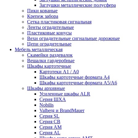
Заглушки металлические полусфера
Пики кованые
Крепеж забора
Сетка пластиковая сигнальная
Ленты оградительные
Пластиковые конусы
Вехи оградительные сигнальные дорожные
Цепи оградительные
Мебель металлическая
Скамейки раздевалок
Вешалки гардеробные
Шкафы картотечные
Картотеки А1 / А0
Шкафы картотечные формата А4
Шкафы картотечные формата А5/А6
Шкафы архивные
Усиленные шкафы ALR
Серия ШХА
Nobilis
Valberg и BrandMauer
Cерия SL
Серия СВ
Серия АМ
Серия AL