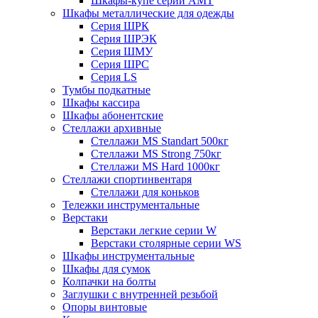
Шкафы-купе серии AMT
Шкафы металлические для одежды
Серия ШРК
Серия ШРЭК
Серия ШМУ
Серия ШРС
Серия LS
Тумбы подкатные
Шкафы кассира
Шкафы абонентские
Стеллажи архивные
Стеллажи MS Standart 500кг
Стеллажи MS Strong 750кг
Стеллажи MS Hard 1000кг
Стеллажи спортинвентаря
Стеллажи для коньков
Тележки инструментальные
Верстаки
Верстаки легкие серии W
Верстаки столярные серии WS
Шкафы инструментальные
Шкафы для сумок
Колпачки на болты
Заглушки с внутренней резьбой
Опоры винтовые