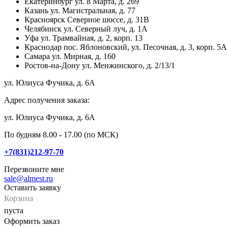
Екатеринбург
ул. 8 Марта, д. 269
Казань
ул. Магистральная, д. 77
Красноярск
Северное шоссе, д. 31В
Челябинск
ул. Северный луч, д. 1А
Уфа
ул. Трамвайная, д. 2, корп. 13
Краснодар
пос. Яблоновский, ул. Песочная, д. 3, корп. 5А
Самара
ул. Мирная, д. 160
Ростов-на-Дону
ул. Менжинского, д. 2/13/1
ул. Юлиуса Фучика, д. 6А
Адрес получения заказа:
ул. Юлиуса Фучика, д. 6А
По будням 8.00 - 17.00 (по МСК)
+7(831)212-97-70
Перезвоните мне
sale@almest.ru
Оставить заявку
Корзина
пуста
Оформить заказ