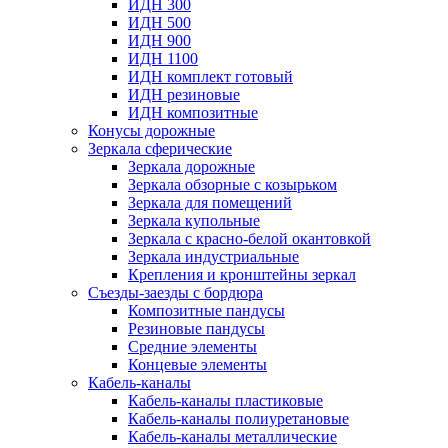
ИДН 300
ИДН 500
ИДН 900
ИДН 1100
ИДН комплект готовый
ИДН резиновые
ИДН композитные
Конусы дорожные
Зеркала сферические
Зеркала дорожные
Зеркала обзорные с козырьком
Зеркала для помещений
Зеркала купольные
Зеркала с красно-белой окантовкой
Зеркала индустриальные
Крепления и кронштейны зеркал
Съезды-заезды с бордюра
Композитные пандусы
Резиновые пандусы
Средние элементы
Концевые элементы
Кабель-каналы
Кабель-каналы пластиковые
Кабель-каналы полиуретановые
Кабель-каналы металлические