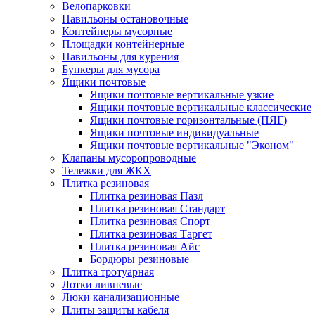
Велопарковки
Павильоны остановочные
Контейнеры мусорные
Площадки контейнерные
Павильоны для курения
Бункеры для мусора
Ящики почтовые
Ящики почтовые вертикальные узкие
Ящики почтовые вертикальные классические
Ящики почтовые горизонтальные (ПЯГ)
Ящики почтовые индивидуальные
Ящики почтовые вертикальные "Эконом"
Клапаны мусоропроводные
Тележки для ЖКХ
Плитка резиновая
Плитка резиновая Пазл
Плитка резиновая Стандарт
Плитка резиновая Спорт
Плитка резиновая Таргет
Плитка резиновая Айс
Бордюры резиновые
Плитка тротуарная
Лотки ливневые
Люки канализационные
Плиты защиты кабеля