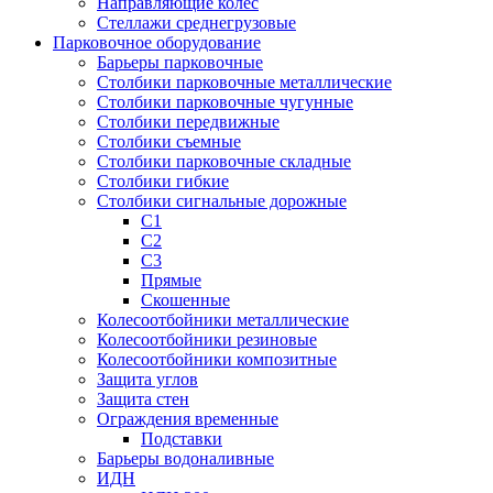
Направляющие колес
Стеллажи среднегрузовые
Парковочное оборудование
Барьеры парковочные
Столбики парковочные металлические
Столбики парковочные чугунные
Столбики передвижные
Столбики съемные
Столбики парковочные складные
Столбики гибкие
Столбики сигнальные дорожные
С1
С2
С3
Прямые
Скошенные
Колесоотбойники металлические
Колесоотбойники резиновые
Колесоотбойники композитные
Защита углов
Защита стен
Ограждения временные
Подставки
Барьеры водоналивные
ИДН