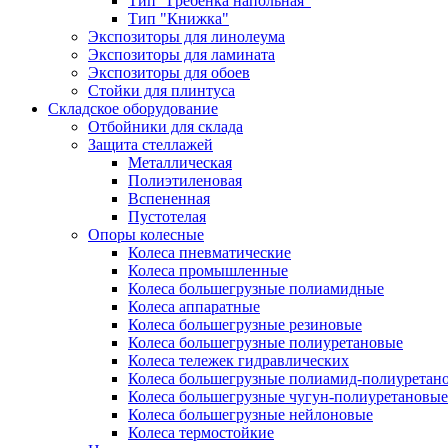
Тип "Гребёнка напольная"
Тип "Книжка"
Экспозиторы для линолеума
Экспозиторы для ламината
Экспозиторы для обоев
Стойки для плинтуса
Складское оборудование
Отбойники для склада
Защита стеллажей
Металлическая
Полиэтиленовая
Вспененная
Пустотелая
Опоры колесные
Колеса пневматические
Колеса промышленные
Колеса большегрузные полиамидные
Колеса аппаратные
Колеса большегрузные резиновые
Колеса большегрузные полиуретановые
Колеса тележек гидравлических
Колеса большегрузные полиамид-полиуретан
Колеса большегрузные чугун-полиуретановые
Колеса большегрузные нейлоновые
Колеса термостойкие