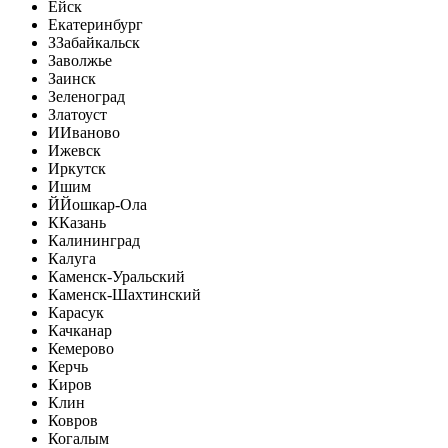
Ейск
Екатеринбург
З
Забайкальск
Заволжье
Заинск
Зеленоград
Златоуст
И
Иваново
Ижевск
Иркутск
Ишим
Й
Йошкар-Ола
К
Казань
Калининград
Калуга
Каменск-Уральский
Каменск-Шахтинский
Карасук
Качканар
Кемерово
Керчь
Киров
Клин
Ковров
Когалым