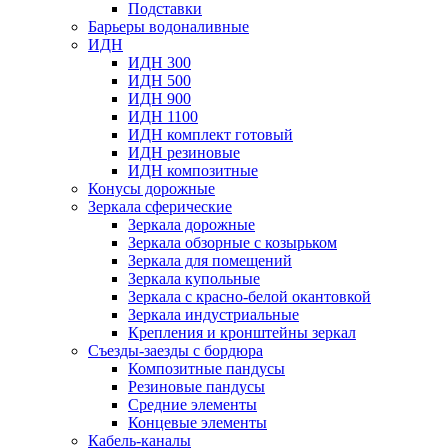
Подставки
Барьеры водоналивные
ИДН
ИДН 300
ИДН 500
ИДН 900
ИДН 1100
ИДН комплект готовый
ИДН резиновые
ИДН композитные
Конусы дорожные
Зеркала сферические
Зеркала дорожные
Зеркала обзорные с козырьком
Зеркала для помещений
Зеркала купольные
Зеркала с красно-белой окантовкой
Зеркала индустриальные
Крепления и кронштейны зеркал
Съезды-заезды с бордюра
Композитные пандусы
Резиновые пандусы
Средние элементы
Концевые элементы
Кабель-каналы