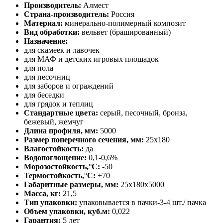
Производитель:
Алмест
Страна-производитель:
Россия
Материал:
минерально-полимерный композит
Вид обработки:
вельвет (брашированный)
Назначение:
для скамеек и лавочек
для МАФ и детских игровых площадок
для пола
для песочниц
для заборов и ограждений
для беседки
для грядок и теплиц
Стандартные цвета:
серый, песочный, бронза,
бежевый, жемчуг
Длина профиля, мм:
5000
Размер поперечного сечения, мм:
25х180
Влагостойкость:
да
Водопоглощение:
0,1-0,6%
Морозостойкость,°C:
-50
Термостойкость,°C:
+70
Габаритные размеры, мм:
25х180х5000
Масса, кг:
21,5
Тип упаковки:
упаковывается в пачки-3-4 шт./ пачка
Объем упаковки, куб.м:
0,022
Гарантия:
5 лет