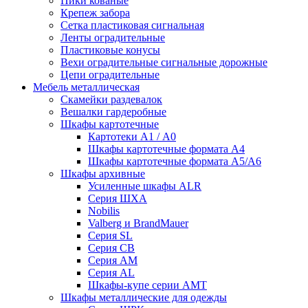
Пики кованые
Крепеж забора
Сетка пластиковая сигнальная
Ленты оградительные
Пластиковые конусы
Вехи оградительные сигнальные дорожные
Цепи оградительные
Мебель металлическая
Скамейки раздевалок
Вешалки гардеробные
Шкафы картотечные
Картотеки А1 / А0
Шкафы картотечные формата А4
Шкафы картотечные формата А5/А6
Шкафы архивные
Усиленные шкафы ALR
Серия ШХА
Nobilis
Valberg и BrandMauer
Cерия SL
Серия СВ
Серия АМ
Серия AL
Шкафы-купе серии AMT
Шкафы металлические для одежды