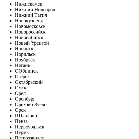
Нижнекамск
Нижний Новгород
Нижний Тагил
Новокузнецк
Новомосковск
Новороссийск
Новосибирск
Новый Уренгой
Ногинск
Норильск
Ноябрьск
Нягань
О
Обнинск
Озерск
Октябрьский
Омск
Орёл
Оренбург
Орехово-Зуево
Орск
П
Павлово
Пенза
Первоуральск
Пермь
Петрозаводск