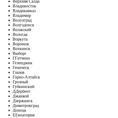
Верхняя Салда
Владивосток
Владикавказ
Владимир
Волгоград
Волгодонск
Волжский
Вологда
Воркута
Воронеж
Воткинск
Выборг
Г
Гатчина
Геленджик
Геническ
Глазов
Горно-Алтайск
Грозный
Губкинский
Д
Дербент
Джанкой
Дзержинск
Димитровград
Донецк
Е
Евпатория