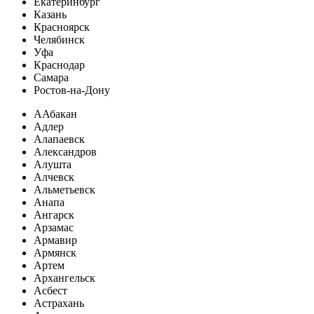
Екатеринбург
Казань
Красноярск
Челябинск
Уфа
Краснодар
Самара
Ростов-на-Дону
А
Абакан
Адлер
Алапаевск
Александров
Алушта
Алчевск
Альметьевск
Анапа
Ангарск
Арзамас
Армавир
Армянск
Артем
Архангельск
Асбест
Астрахань