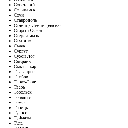
Советский
Соликамск
Сочи
Ставрополь
Станица Ленинградская
Старый Оскол
Стерлитамак
Ступино
Судак
Сургут
Сухой Лог
Сызрань
Сыктывкар
Т
Таганрог
Тамбов
Тарко-Сале
Тверь
Тобольск
Тольятти
Томск
Троицк
Туапсе
Туймазы
Тула