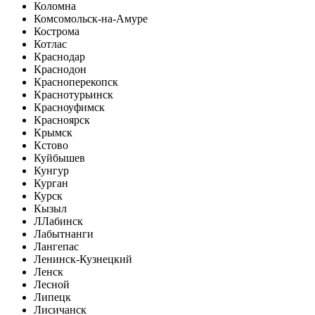
Коломна
Комсомольск-на-Амуре
Кострома
Котлас
Краснодар
Краснодон
Красноперекопск
Краснотурьинск
Красноуфимск
Красноярск
Крымск
Кстово
Куйбышев
Кунгур
Курган
Курск
Кызыл
Л
Лабинск
Лабытнанги
Лангепас
Ленинск-Кузнецкий
Ленск
Лесной
Липецк
Лисичанск