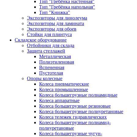
Тип "Гребёнка настенная"
Тип "Гребёнка напольная"
Тип "Книжка"
Экспозиторы для линолеума
Экспозиторы для ламината
Экспозиторы для обоев
Стойки для плинтуса
Складское оборудование
Отбойники для склада
Защита стеллажей
Металлическая
Полиэтиленовая
Вспененная
Пустотелая
Опоры колесные
Колеса пневматические
Колеса промышленные
Колеса большегрузные полиамидные
Колеса аппаратные
Колеса большегрузные резиновые
Колеса большегрузные полиуретановые
Колеса тележек гидравлических
Колеса большегрузные полиамид-
полиуретановые
Колеса большегрузные чугун-