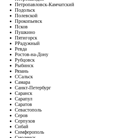
Петропавловск-Камчатский
Подольск
Полевской
Прокопьевск
Псков
Пушкино
Пятигорск
Р
Радужный
Ревда
Ростов-на-Дону
Рубцовск
Рыбинск
Рязань
С
Сальск
Самара
Санкт-Петербург
Саранск
Сарапул
Саратов
Севастополь
Серов
Серпухов
Сибай
Симферополь
Смоленск