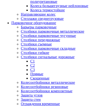
полиуретановые
Колеса большегрузные нейлоновые
Колеса термостойкие
Направляющие колес
Стеллажи среднегрузовые
Парковочное оборудование
Барьеры парковочные
Столбики парковочные металлические
Столбики парковочные чугунные
Столбики передвижные
Столбики съемные
Столбики парковочные складные
Столбики гибкие
Столбики сигнальные дорожные
С1
С2
С3
Прямые
Скошенные
Колесоотбойники металлические
Колесоотбойники резиновые
Колесоотбойники композитные
Защита углов
Защита стен
Ограждения временные