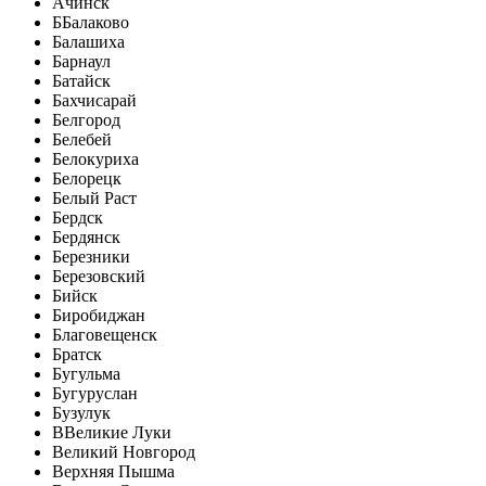
Ачинск
Б
Балаково
Балашиха
Барнаул
Батайск
Бахчисарай
Белгород
Белебей
Белокуриха
Белорецк
Белый Раст
Бердск
Бердянск
Березники
Березовский
Бийск
Биробиджан
Благовещенск
Братск
Бугульма
Бугуруслан
Бузулук
В
Великие Луки
Великий Новгород
Верхняя Пышма