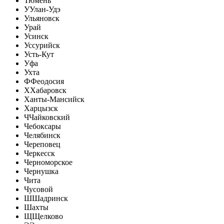
Тюмень
У
Улан-Удэ
Ульяновск
Урай
Усинск
Уссурийск
Усть-Кут
Уфа
Ухта
Ф
Феодосия
Х
Хабаровск
Ханты-Мансийск
Харцызск
Ч
Чайковский
Чебоксары
Челябинск
Череповец
Черкесск
Черноморское
Чернушка
Чита
Чусовой
Ш
Шадринск
Шахты
Щ
Щелково