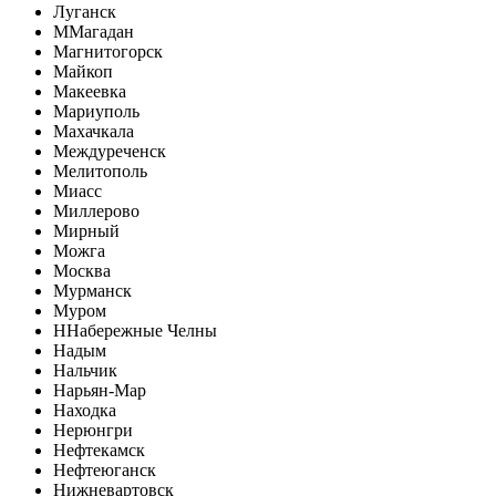
Луганск
М
Магадан
Магнитогорск
Майкоп
Макеевка
Мариуполь
Махачкала
Междуреченск
Мелитополь
Миасс
Миллерово
Мирный
Можга
Москва
Мурманск
Муром
Н
Набережные Челны
Надым
Нальчик
Нарьян-Мар
Находка
Нерюнгри
Нефтекамск
Нефтеюганск
Нижневартовск