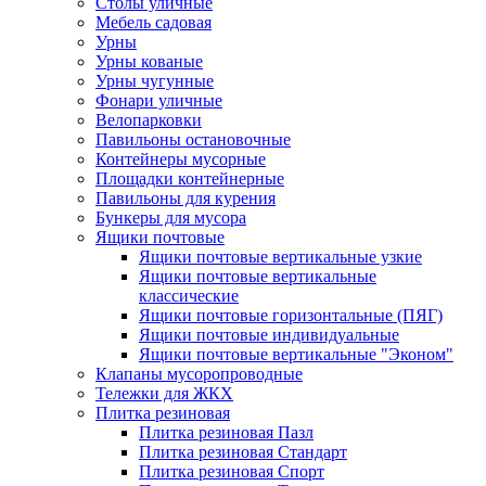
Столы уличные
Мебель садовая
Урны
Урны кованые
Урны чугунные
Фонари уличные
Велопарковки
Павильоны остановочные
Контейнеры мусорные
Площадки контейнерные
Павильоны для курения
Бункеры для мусора
Ящики почтовые
Ящики почтовые вертикальные узкие
Ящики почтовые вертикальные
классические
Ящики почтовые горизонтальные (ПЯГ)
Ящики почтовые индивидуальные
Ящики почтовые вертикальные "Эконом"
Клапаны мусоропроводные
Тележки для ЖКХ
Плитка резиновая
Плитка резиновая Пазл
Плитка резиновая Стандарт
Плитка резиновая Спорт