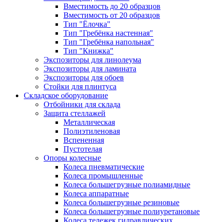
Вместимость до 20 образцов
Вместимость от 20 образцов
Тип "Ёлочка"
Тип "Гребёнка настенная"
Тип "Гребёнка напольная"
Тип "Книжка"
Экспозиторы для линолеума
Экспозиторы для ламината
Экспозиторы для обоев
Стойки для плинтуса
Складское оборудование
Отбойники для склада
Защита стеллажей
Металлическая
Полиэтиленовая
Вспененная
Пустотелая
Опоры колесные
Колеса пневматические
Колеса промышленные
Колеса большегрузные полиамидные
Колеса аппаратные
Колеса большегрузные резиновые
Колеса большегрузные полиуретановые
Колеса тележек гидравлических