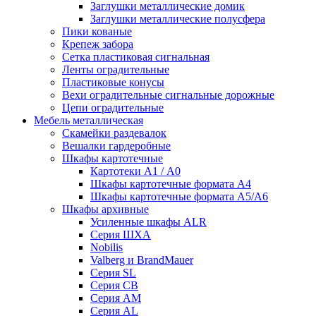
Заглушки металлические домик
Заглушки металлические полусфера
Пики кованые
Крепеж забора
Сетка пластиковая сигнальная
Ленты оградительные
Пластиковые конусы
Вехи оградительные сигнальные дорожные
Цепи оградительные
Мебель металлическая
Скамейки раздевалок
Вешалки гардеробные
Шкафы картотечные
Картотеки А1 / А0
Шкафы картотечные формата А4
Шкафы картотечные формата А5/А6
Шкафы архивные
Усиленные шкафы ALR
Серия ШХА
Nobilis
Valberg и BrandMauer
Cерия SL
Серия СВ
Серия АМ
Серия AL