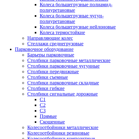
Колеса большегрузные полиамид-
полиуретановые
Колеса большегрузные чугун-
полиуретановые
Колеса большегрузные нейлоновые
Колеса термостойкие
Направляющие колес
Стеллажи среднегрузовые
Парковочное оборудование
Барьеры парковочные
Столбики парковочные металлические
Столбики парковочные чугунные
Столбики передвижные
Столбики съемные
Столбики парковочные складные
Столбики гибкие
Столбики сигнальные дорожные
С1
С2
С3
Прямые
Скошенные
Колесоотбойники металлические
Колесоотбойники резиновые
Колесоотбойники композитные