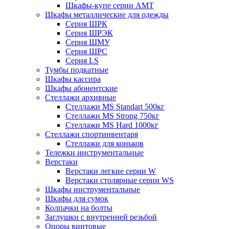
Шкафы-купе серии AMT
Шкафы металлические для одежды
Серия ШРК
Серия ШРЭК
Серия ШМУ
Серия ШРС
Серия LS
Тумбы подкатные
Шкафы кассира
Шкафы абонентские
Стеллажи архивные
Стеллажи MS Standart 500кг
Стеллажи MS Strong 750кг
Стеллажи MS Hard 1000кг
Стеллажи спортинвентаря
Стеллажи для коньков
Тележки инструментальные
Верстаки
Верстаки легкие серии W
Верстаки столярные серии WS
Шкафы инструментальные
Шкафы для сумок
Колпачки на болты
Заглушки с внутренней резьбой
Опоры винтовые