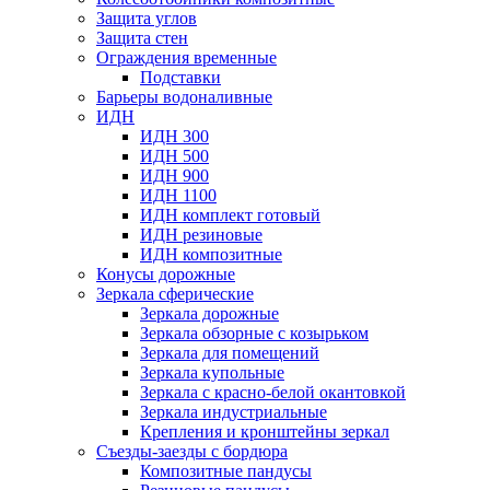
Защита углов
Защита стен
Ограждения временные
Подставки
Барьеры водоналивные
ИДН
ИДН 300
ИДН 500
ИДН 900
ИДН 1100
ИДН комплект готовый
ИДН резиновые
ИДН композитные
Конусы дорожные
Зеркала сферические
Зеркала дорожные
Зеркала обзорные с козырьком
Зеркала для помещений
Зеркала купольные
Зеркала с красно-белой окантовкой
Зеркала индустриальные
Крепления и кронштейны зеркал
Съезды-заезды с бордюра
Композитные пандусы