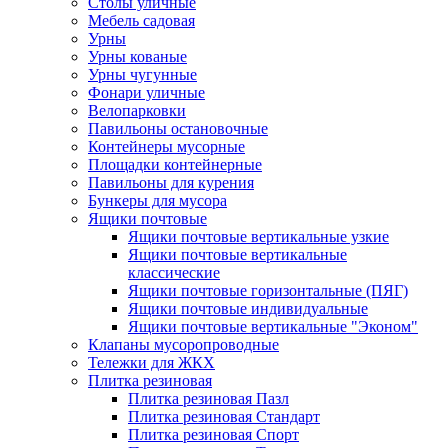
Столы уличные
Мебель садовая
Урны
Урны кованые
Урны чугунные
Фонари уличные
Велопарковки
Павильоны остановочные
Контейнеры мусорные
Площадки контейнерные
Павильоны для курения
Бункеры для мусора
Ящики почтовые
Ящики почтовые вертикальные узкие
Ящики почтовые вертикальные
классические
Ящики почтовые горизонтальные (ПЯГ)
Ящики почтовые индивидуальные
Ящики почтовые вертикальные "Эконом"
Клапаны мусоропроводные
Тележки для ЖКХ
Плитка резиновая
Плитка резиновая Пазл
Плитка резиновая Стандарт
Плитка резиновая Спорт