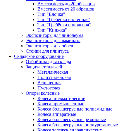
Вместимость до 20 образцов
Вместимость от 20 образцов
Тип "Ёлочка"
Тип "Гребёнка настенная"
Тип "Гребёнка напольная"
Тип "Книжка"
Экспозиторы для линолеума
Экспозиторы для ламината
Экспозиторы для обоев
Стойки для плинтуса
Складское оборудование
Отбойники для склада
Защита стеллажей
Металлическая
Полиэтиленовая
Вспененная
Пустотелая
Опоры колесные
Колеса пневматические
Колеса промышленные
Колеса большегрузные полиамидные
Колеса аппаратные
Колеса большегрузные резиновые
Колеса большегрузные полиуретановые
Колеса тележек гидравлических