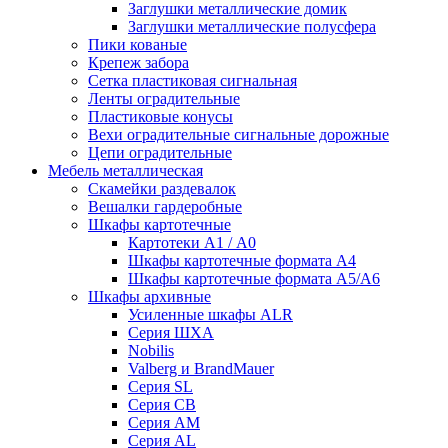
Заглушки металлические домик
Заглушки металлические полусфера
Пики кованые
Крепеж забора
Сетка пластиковая сигнальная
Ленты оградительные
Пластиковые конусы
Вехи оградительные сигнальные дорожные
Цепи оградительные
Мебель металлическая
Скамейки раздевалок
Вешалки гардеробные
Шкафы картотечные
Картотеки А1 / А0
Шкафы картотечные формата А4
Шкафы картотечные формата А5/А6
Шкафы архивные
Усиленные шкафы ALR
Серия ШХА
Nobilis
Valberg и BrandMauer
Cерия SL
Серия СВ
Серия АМ
Серия AL