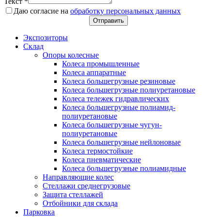
Текст
*
Даю согласие на
обработку персональных данных
Отправить
Экспозиторы
Склад
Опоры колесные
Колеса промышленные
Колеса аппаратные
Колеса большегрузные резиновые
Колеса большегрузные полиуретановые
Колеса тележек гидравлических
Колеса большегрузные полиамид-
полиуретановые
Колеса большегрузные чугун-
полиуретановые
Колеса большегрузные нейлоновые
Колеса термостойкие
Колеса пневматические
Колеса большегрузные полиамидные
Направляющие колес
Стеллажи среднегрузовые
Защита стеллажей
Отбойники для склада
Парковка