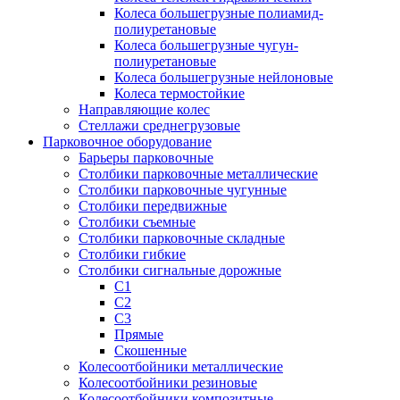
Колеса большегрузные полиамид-
полиуретановые
Колеса большегрузные чугун-
полиуретановые
Колеса большегрузные нейлоновые
Колеса термостойкие
Направляющие колес
Стеллажи среднегрузовые
Парковочное оборудование
Барьеры парковочные
Столбики парковочные металлические
Столбики парковочные чугунные
Столбики передвижные
Столбики съемные
Столбики парковочные складные
Столбики гибкие
Столбики сигнальные дорожные
С1
С2
С3
Прямые
Скошенные
Колесоотбойники металлические
Колесоотбойники резиновые
Колесоотбойники композитные