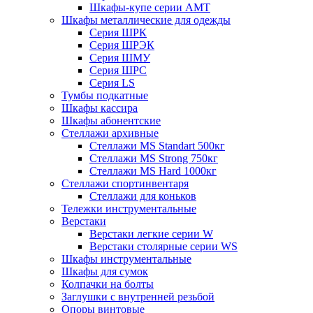
Шкафы-купе серии AMT
Шкафы металлические для одежды
Серия ШРК
Серия ШРЭК
Серия ШМУ
Серия ШРС
Серия LS
Тумбы подкатные
Шкафы кассира
Шкафы абонентские
Стеллажи архивные
Стеллажи MS Standart 500кг
Стеллажи MS Strong 750кг
Стеллажи MS Hard 1000кг
Стеллажи спортинвентаря
Стеллажи для коньков
Тележки инструментальные
Верстаки
Верстаки легкие серии W
Верстаки столярные серии WS
Шкафы инструментальные
Шкафы для сумок
Колпачки на болты
Заглушки с внутренней резьбой
Опоры винтовые