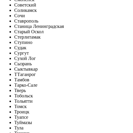
Советский
Соликамск
Сочи
Ставрополь
Станица Ленинградская
Старый Оскол
Стерлитамак
Ступино
Судак
Сургут
Сухой Лог
Сызрань
Сыктывкар
Т
Таганрог
Тамбов
Тарко-Сале
Тверь
Тобольск
Тольятти
Томск
Троицк
Туапсе
Туймазы
Тула