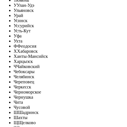
Тюмень
У
Улан-Удэ
Ульяновск
Урай
Усинск
Уссурийск
Усть-Кут
Уфа
Ухта
Ф
Феодосия
Х
Хабаровск
Ханты-Мансийск
Харцызск
Ч
Чайковский
Чебоксары
Челябинск
Череповец
Черкесск
Черноморское
Чернушка
Чита
Чусовой
Ш
Шадринск
Шахты
Щ
Щелково