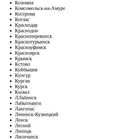
Коломна
Комсомольск-на-Амуре
Кострома
Котлас
Краснодар
Краснодон
Красноперекопск
Краснотурьинск
Красноуфимск
Красноярск
Крымск
Кстово
Куйбышев
Кунгур
Курган
Курск
Кызыл
Л
Лабинск
Лабытнанги
Лангепас
Ленинск-Кузнецкий
Ленск
Лесной
Липецк
Лисичанск