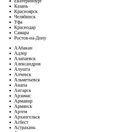
Екатеринбург
Казань
Красноярск
Челябинск
Уфа
Краснодар
Самара
Ростов-на-Дону
А
Абакан
Адлер
Алапаевск
Александров
Алушта
Алчевск
Альметьевск
Анапа
Ангарск
Арзамас
Армавир
Армянск
Артем
Архангельск
Асбест
Астрахань