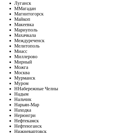
Луганск
М
Магадан
Магнитогорск
Майкоп
Макеевка
Мариуполь
Махачкала
Междуреченск
Мелитополь
Миасс
Миллерово
Мирный
Можга
Москва
Мурманск
Муром
Н
Набережные Челны
Надым
Нальчик
Нарьян-Мар
Находка
Нерюнгри
Нефтекамск
Нефтеюганск
Нижневартовск