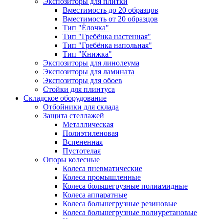
Экспозиторы для плитки
Вместимость до 20 образцов
Вместимость от 20 образцов
Тип "Ёлочка"
Тип "Гребёнка настенная"
Тип "Гребёнка напольная"
Тип "Книжка"
Экспозиторы для линолеума
Экспозиторы для ламината
Экспозиторы для обоев
Стойки для плинтуса
Складское оборудование
Отбойники для склада
Защита стеллажей
Металлическая
Полиэтиленовая
Вспененная
Пустотелая
Опоры колесные
Колеса пневматические
Колеса промышленные
Колеса большегрузные полиамидные
Колеса аппаратные
Колеса большегрузные резиновые
Колеса большегрузные полиуретановые