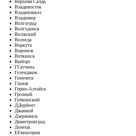
Верхняя Салда
Владивосток
Владикавказ
Владимир
Волгоград
Волгодонск
Волжский
Вологда
Воркута
Воронеж
Воткинск
Выборг
Г
Гатчина
Геленджик
Геническ
Глазов
Горно-Алтайск
Грозный
Губкинский
Д
Дербент
Джанкой
Дзержинск
Димитровград
Донецк
Е
Евпатория