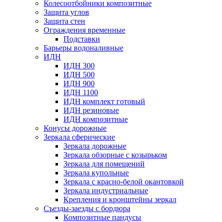
Колесоотбойники композитные
Защита углов
Защита стен
Ограждения временные
Подставки
Барьеры водоналивные
ИДН
ИДН 300
ИДН 500
ИДН 900
ИДН 1100
ИДН комплект готовый
ИДН резиновые
ИДН композитные
Конусы дорожные
Зеркала сферические
Зеркала дорожные
Зеркала обзорные с козырьком
Зеркала для помещений
Зеркала купольные
Зеркала с красно-белой окантовкой
Зеркала индустриальные
Крепления и кронштейны зеркал
Съезды-заезды с бордюра
Композитные пандусы