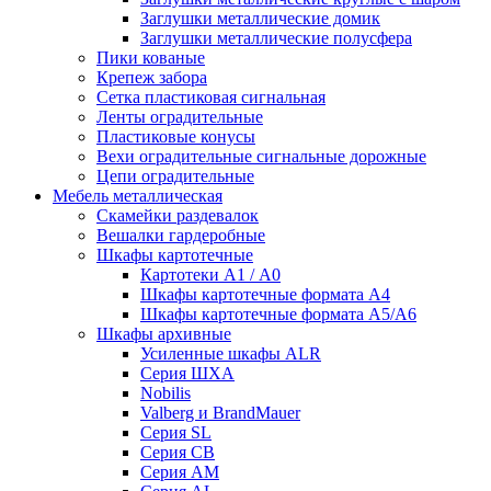
Заглушки металлические домик
Заглушки металлические полусфера
Пики кованые
Крепеж забора
Сетка пластиковая сигнальная
Ленты оградительные
Пластиковые конусы
Вехи оградительные сигнальные дорожные
Цепи оградительные
Мебель металлическая
Скамейки раздевалок
Вешалки гардеробные
Шкафы картотечные
Картотеки А1 / А0
Шкафы картотечные формата А4
Шкафы картотечные формата А5/А6
Шкафы архивные
Усиленные шкафы ALR
Серия ШХА
Nobilis
Valberg и BrandMauer
Cерия SL
Серия СВ
Серия АМ