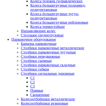
Колеса тележек гидравлических
Колеса большегрузные полиамид-
полиуретановые
Колеса большегрузные чугун-
полиуретановые
Колеса большегрузные нейлоновые
Колеса термостойкие
Направляющие колес
Стеллажи среднегрузовые
Парковочное оборудование
Барьеры парковочные
Столбики парковочные металлические
Столбики парковочные чугунные
Столбики передвижные
Столбики съемные
Столбики парковочные складные
Столбики гибкие
Столбики сигнальные дорожные
С1
С2
С3
Прямые
Скошенные
Колесоотбойники металлические
Колесоотбойники резиновые