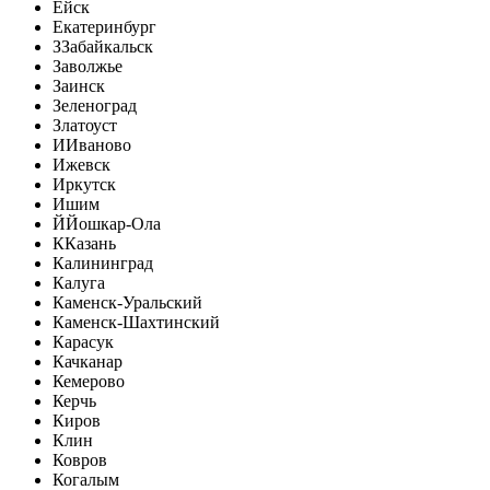
Ейск
Екатеринбург
З
Забайкальск
Заволжье
Заинск
Зеленоград
Златоуст
И
Иваново
Ижевск
Иркутск
Ишим
Й
Йошкар-Ола
К
Казань
Калининград
Калуга
Каменск-Уральский
Каменск-Шахтинский
Карасук
Качканар
Кемерово
Керчь
Киров
Клин
Ковров
Когалым