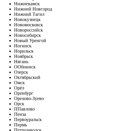
Нижнекамск
Нижний Новгород
Нижний Тагил
Новокузнецк
Новомосковск
Новороссийск
Новосибирск
Новый Уренгой
Ногинск
Норильск
Ноябрьск
Нягань
О
Обнинск
Озерск
Октябрьский
Омск
Орёл
Оренбург
Орехово-Зуево
Орск
П
Павлово
Пенза
Первоуральск
Пермь
Петрозаводск