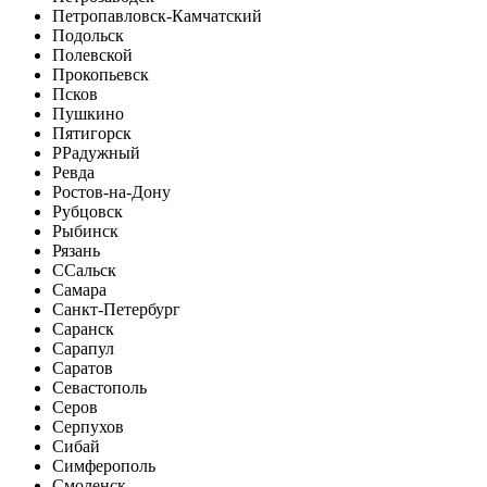
Петропавловск-Камчатский
Подольск
Полевской
Прокопьевск
Псков
Пушкино
Пятигорск
Р
Радужный
Ревда
Ростов-на-Дону
Рубцовск
Рыбинск
Рязань
С
Сальск
Самара
Санкт-Петербург
Саранск
Сарапул
Саратов
Севастополь
Серов
Серпухов
Сибай
Симферополь
Смоленск