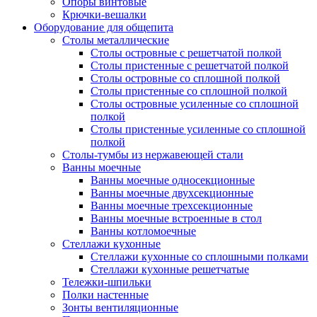
Опоры винтовые
Крючки-вешалки
Оборудование для общепита
Столы металлические
Столы островные с решетчатой полкой
Столы пристенные с решетчатой полкой
Столы островные со сплошной полкой
Столы пристенные со сплошной полкой
Столы островные усиленные со сплошной
полкой
Столы пристенные усиленные со сплошной
полкой
Столы-тумбы из нержавеющей стали
Ванны моечные
Ванны моечные односекционные
Ванны моечные двухсекционные
Ванны моечные трехсекционные
Ванны моечные встроенные в стол
Ванны котломоечные
Стеллажи кухонные
Стеллажи кухонные со сплошными полками
Стеллажи кухонные решетчатые
Тележки-шпильки
Полки настенные
Зонты вентиляционные