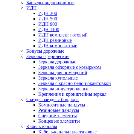
Барьеры водоналивные
ИДН
ИДН 300
ИДН 500
ИДН 900
ИДН 1100
ИДН комплект готовый
ИДН резиновые
ИДН композитные
Конусы дорожные
Зеркала сферические
Зеркала дорожные
Зеркала обзорные с козырьком
Зеркала для помещений
Зеркала купольные
Зеркала с красно-белой окантовкой
Зеркала индустриальные
Крепления и кронштейны зеркал
Съезды-заезды с бордюра
Композитные пандусы
Резиновые пандусы
Средние элементы
Концевые элементы
Кабель-каналы
Кабель-каналы пластиковые