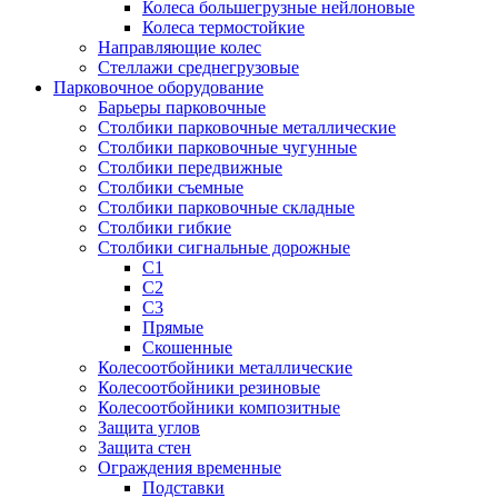
Колеса большегрузные нейлоновые
Колеса термостойкие
Направляющие колес
Стеллажи среднегрузовые
Парковочное оборудование
Барьеры парковочные
Столбики парковочные металлические
Столбики парковочные чугунные
Столбики передвижные
Столбики съемные
Столбики парковочные складные
Столбики гибкие
Столбики сигнальные дорожные
С1
С2
С3
Прямые
Скошенные
Колесоотбойники металлические
Колесоотбойники резиновые
Колесоотбойники композитные
Защита углов
Защита стен
Ограждения временные
Подставки