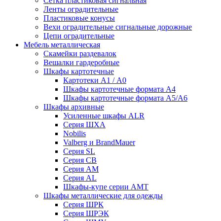
Сетка пластиковая сигнальная
Ленты оградительные
Пластиковые конусы
Вехи оградительные сигнальные дорожные
Цепи оградительные
Мебель металлическая
Скамейки раздевалок
Вешалки гардеробные
Шкафы картотечные
Картотеки А1 / А0
Шкафы картотечные формата А4
Шкафы картотечные формата А5/А6
Шкафы архивные
Усиленные шкафы ALR
Серия ШХА
Nobilis
Valberg и BrandMauer
Cерия SL
Серия СВ
Серия АМ
Серия AL
Шкафы-купе серии AMT
Шкафы металлические для одежды
Серия ШРК
Серия ШРЭК