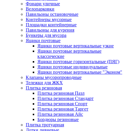
Фонари уличные
Велопарковки
Павильоны остановочные
Контейнеры мусорные
Площадки контейнерные
Павильоны для курения
Бункеры для мусора
Ящики почтовые
Ящики почтовые вертикальные узкие
Ящики почтовые вертикальные
классические
Ящики почтовые горизонтальные (ПЯГ)
Ящики почтовые индивидуальные
Ящики почтовые вертикальные "Эконом"
Клапаны мусоропроводные
Тележки для ЖКХ
Плитка резиновая
Плитка резиновая Пазл
Плитка резиновая Стандарт
Плитка резиновая Спорт
Плитка резиновая Таргет
Плитка резиновая Айс
Бордюры резиновые
Плитка тротуарная
Лотки ливневые