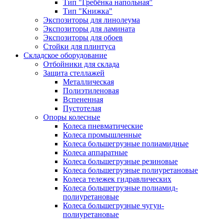
Тип "Гребёнка напольная"
Тип "Книжка"
Экспозиторы для линолеума
Экспозиторы для ламината
Экспозиторы для обоев
Стойки для плинтуса
Складское оборудование
Отбойники для склада
Защита стеллажей
Металлическая
Полиэтиленовая
Вспененная
Пустотелая
Опоры колесные
Колеса пневматические
Колеса промышленные
Колеса большегрузные полиамидные
Колеса аппаратные
Колеса большегрузные резиновые
Колеса большегрузные полиуретановые
Колеса тележек гидравлических
Колеса большегрузные полиамид-
полиуретановые
Колеса большегрузные чугун-
полиуретановые