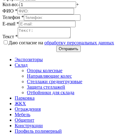
Кол-во:
-
+
ФИО
*
Телефон
*
E-mail
*
Текст
*
Даю согласие на
обработку персональных данных
Отправить
Экспозиторы
Склад
Опоры колесные
Направляющие колес
Стеллажи среднегрузовые
Защита стеллажей
Отбойники для склада
Парковка
ЖКХ
Ограждения
Мебель
Общепит
Конструкции
Профиль полимерный