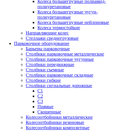
Колеса большегрузные полиамид-
полиуретановые
Колеса большегрузные чугун-
полиуретановые
Колеса большегрузные нейлоновые
Колеса термостойкие
Направляющие колес
Стеллажи среднегрузовые
Парковочное оборудование
Барьеры парковочные
Столбики парковочные металлические
Столбики парковочные чугунные
Столбики передвижные
Столбики съемные
Столбики парковочные складные
Столбики гибкие
Столбики сигнальные дорожные
С1
С2
С3
Прямые
Скошенные
Колесоотбойники металлические
Колесоотбойники резиновые
Колесоотбойники композитные