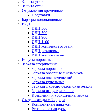
Защита углов
Защита стен
Ограждения временные
Подставки
Барьеры водоналивные
ИДН
ИДН 300
ИДН 500
ИДН 900
ИДН 1100
ИДН комплект готовый
ИДН резиновые
ИДН композитные
Конусы дорожные
Зеркала сферические
Зеркала дорожные
Зеркала обзорные с козырьком
Зеркала для помещений
Зеркала купольные
Зеркала с красно-белой окантовкой
Зеркала индустриальные
Крепления и кронштейны зеркал
Съезды-заезды с бордюра
Композитные пандусы
Резиновые пандусы