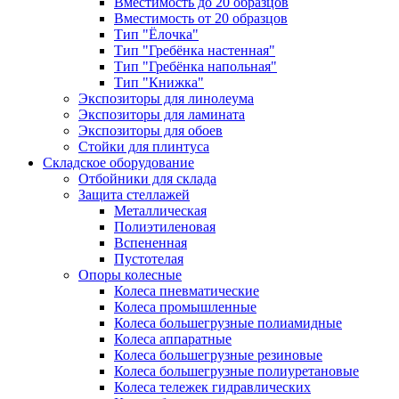
Вместимость до 20 образцов
Вместимость от 20 образцов
Тип "Ёлочка"
Тип "Гребёнка настенная"
Тип "Гребёнка напольная"
Тип "Книжка"
Экспозиторы для линолеума
Экспозиторы для ламината
Экспозиторы для обоев
Стойки для плинтуса
Складское оборудование
Отбойники для склада
Защита стеллажей
Металлическая
Полиэтиленовая
Вспененная
Пустотелая
Опоры колесные
Колеса пневматические
Колеса промышленные
Колеса большегрузные полиамидные
Колеса аппаратные
Колеса большегрузные резиновые
Колеса большегрузные полиуретановые
Колеса тележек гидравлических