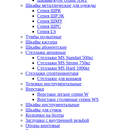
Шкафы-купе серии AMT
Шкафы металлические для одежды
Серия ШРК
Серия ШРЭК
Серия ШМУ
Серия ШРС
Серия LS
Тумбы подкатные
Шкафы кассира
Шкафы абонентские
Стеллажи архивные
Стеллажи MS Standart 500кг
Стеллажи MS Strong 750кг
Стеллажи MS Hard 1000кг
Стеллажи спортинвентаря
Стеллажи для коньков
Тележки инструментальные
Верстаки
Верстаки легкие серии W
Верстаки столярные серии WS
Шкафы инструментальные
Шкафы для сумок
Колпачки на болты
Заглушки с внутренней резьбой
Опоры винтовые