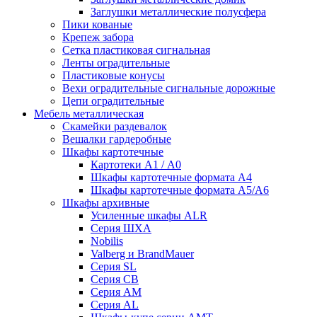
Заглушки металлические полусфера
Пики кованые
Крепеж забора
Сетка пластиковая сигнальная
Ленты оградительные
Пластиковые конусы
Вехи оградительные сигнальные дорожные
Цепи оградительные
Мебель металлическая
Скамейки раздевалок
Вешалки гардеробные
Шкафы картотечные
Картотеки А1 / А0
Шкафы картотечные формата А4
Шкафы картотечные формата А5/А6
Шкафы архивные
Усиленные шкафы ALR
Серия ШХА
Nobilis
Valberg и BrandMauer
Cерия SL
Серия СВ
Серия АМ
Серия AL