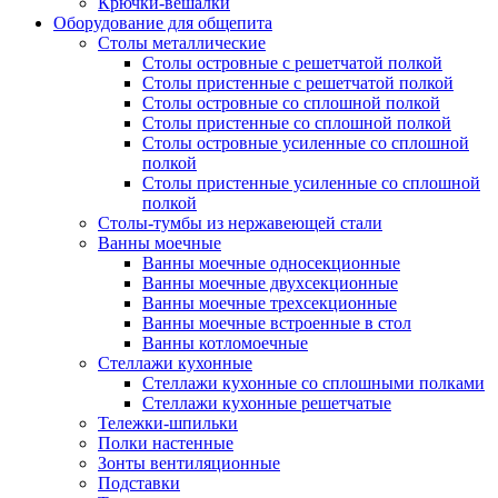
Крючки-вешалки
Оборудование для общепита
Столы металлические
Столы островные с решетчатой полкой
Столы пристенные с решетчатой полкой
Столы островные со сплошной полкой
Столы пристенные со сплошной полкой
Столы островные усиленные со сплошной
полкой
Столы пристенные усиленные со сплошной
полкой
Столы-тумбы из нержавеющей стали
Ванны моечные
Ванны моечные односекционные
Ванны моечные двухсекционные
Ванны моечные трехсекционные
Ванны моечные встроенные в стол
Ванны котломоечные
Стеллажи кухонные
Стеллажи кухонные со сплошными полками
Стеллажи кухонные решетчатые
Тележки-шпильки
Полки настенные
Зонты вентиляционные
Подставки