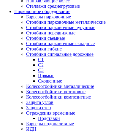
Направляющие колес
Стеллажи среднегрузовые
Парковочное оборудование
Барьеры парковочные
Столбики парковочные металлические
Столбики парковочные чугунные
Столбики передвижные
Столбики съемные
Столбики парковочные складные
Столбики гибкие
Столбики сигнальные дорожные
С1
С2
С3
Прямые
Скошенные
Колесоотбойники металлические
Колесоотбойники резиновые
Колесоотбойники композитные
Защита углов
Защита стен
Ограждения временные
Подставки
Барьеры водоналивные
ИДН