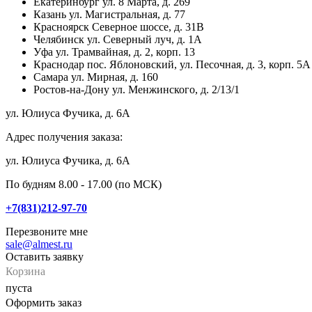
Екатеринбург
ул. 8 Марта, д. 269
Казань
ул. Магистральная, д. 77
Красноярск
Северное шоссе, д. 31В
Челябинск
ул. Северный луч, д. 1А
Уфа
ул. Трамвайная, д. 2, корп. 13
Краснодар
пос. Яблоновский, ул. Песочная, д. 3, корп. 5А
Самара
ул. Мирная, д. 160
Ростов-на-Дону
ул. Менжинского, д. 2/13/1
ул. Юлиуса Фучика, д. 6А
Адрес получения заказа:
ул. Юлиуса Фучика, д. 6А
По будням 8.00 - 17.00 (по МСК)
+7(831)212-97-70
Перезвоните мне
sale@almest.ru
Оставить заявку
Корзина
пуста
Оформить заказ