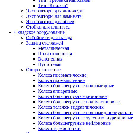
Тип "Гребёнка напольная"
Тип "Книжка"
Экспозиторы для линолеума
Экспозиторы для ламината
Экспозиторы для обоев
Стойки для плинтуса
Складское оборудование
Отбойники для склада
Защита стеллажей
Металлическая
Полиэтиленовая
Вспененная
Пустотелая
Опоры колесные
Колеса пневматические
Колеса промышленные
Колеса большегрузные полиамидные
Колеса аппаратные
Колеса большегрузные резиновые
Колеса большегрузные полиуретановые
Колеса тележек гидравлических
Колеса большегрузные полиамид-полиуретан
Колеса большегрузные чугун-полиуретановые
Колеса большегрузные нейлоновые
Колеса термостойкие