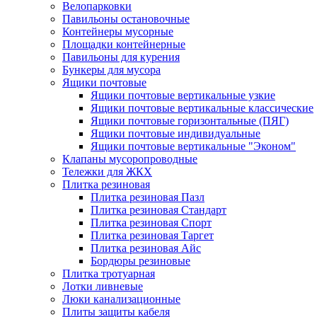
Велопарковки
Павильоны остановочные
Контейнеры мусорные
Площадки контейнерные
Павильоны для курения
Бункеры для мусора
Ящики почтовые
Ящики почтовые вертикальные узкие
Ящики почтовые вертикальные классические
Ящики почтовые горизонтальные (ПЯГ)
Ящики почтовые индивидуальные
Ящики почтовые вертикальные "Эконом"
Клапаны мусоропроводные
Тележки для ЖКХ
Плитка резиновая
Плитка резиновая Пазл
Плитка резиновая Стандарт
Плитка резиновая Спорт
Плитка резиновая Таргет
Плитка резиновая Айс
Бордюры резиновые
Плитка тротуарная
Лотки ливневые
Люки канализационные
Плиты защиты кабеля