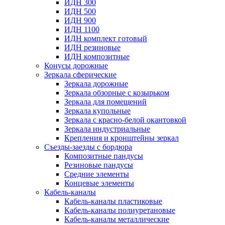
ИДН 300
ИДН 500
ИДН 900
ИДН 1100
ИДН комплект готовый
ИДН резиновые
ИДН композитные
Конусы дорожные
Зеркала сферические
Зеркала дорожные
Зеркала обзорные с козырьком
Зеркала для помещений
Зеркала купольные
Зеркала с красно-белой окантовкой
Зеркала индустриальные
Крепления и кронштейны зеркал
Съезды-заезды с бордюра
Композитные пандусы
Резиновые пандусы
Средние элементы
Концевые элементы
Кабель-каналы
Кабель-каналы пластиковые
Кабель-каналы полиуретановые
Кабель-каналы металлические