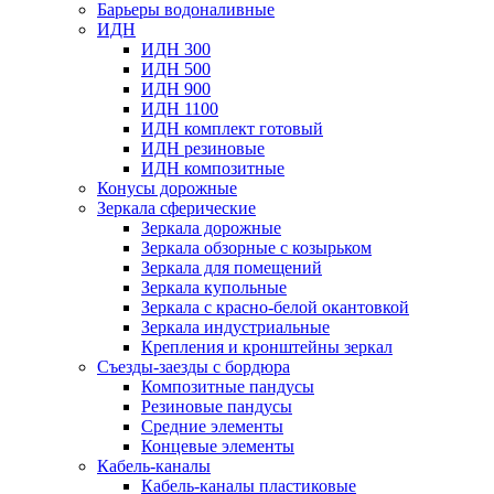
Барьеры водоналивные
ИДН
ИДН 300
ИДН 500
ИДН 900
ИДН 1100
ИДН комплект готовый
ИДН резиновые
ИДН композитные
Конусы дорожные
Зеркала сферические
Зеркала дорожные
Зеркала обзорные с козырьком
Зеркала для помещений
Зеркала купольные
Зеркала с красно-белой окантовкой
Зеркала индустриальные
Крепления и кронштейны зеркал
Съезды-заезды с бордюра
Композитные пандусы
Резиновые пандусы
Средние элементы
Концевые элементы
Кабель-каналы
Кабель-каналы пластиковые