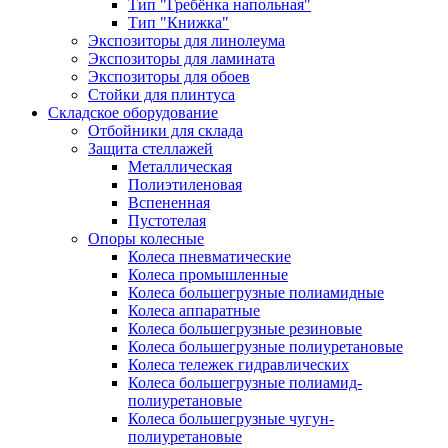
Тип "Гребёнка напольная"
Тип "Книжка"
Экспозиторы для линолеума
Экспозиторы для ламината
Экспозиторы для обоев
Стойки для плинтуса
Складское оборудование
Отбойники для склада
Защита стеллажей
Металлическая
Полиэтиленовая
Вспененная
Пустотелая
Опоры колесные
Колеса пневматические
Колеса промышленные
Колеса большегрузные полиамидные
Колеса аппаратные
Колеса большегрузные резиновые
Колеса большегрузные полиуретановые
Колеса тележек гидравлических
Колеса большегрузные полиамид-
полиуретановые
Колеса большегрузные чугун-
полиуретановые