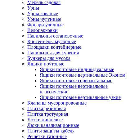
Мебель садовая
Урны
Урны кованые
Урны чугунные
Фонари уличные
Велопарковки
Павильоны остановочные
Контейнеры мусорные
Площадки контейнерные
Павильоны для курения
Бункеры для мусора
Ящики почтовые
Ящики почтовые индивидуальные
Ящики почтовые вертикальные Эконом
Ящики почтовые горизонтальные
Ящики почтовые вертикальные
классические
Ящики почтовые вертикальные узкие
Клапаны мусоропроводные
Плитка резиновая
Плитка тротуарная
Лотки ливневые
Люки канализационные
Плиты защиты кабеля
Решетки газонные