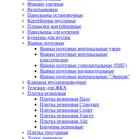
Фонари уличные
Велопарковки
Павильоны остановочные
Контейнеры мусорные
Площадки контейнерные
Павильоны для курения
Бункеры для мусора
Ящики почтовые
Ящики почтовые вертикальные узкие
Ящики почтовые вертикальные
классические
Ящики почтовые горизонтальные (ПЯГ)
Ящики почтовые индивидуальные
Ящики почтовые вертикальные "Эконом"
Клапаны мусоропроводные
Тележки для ЖКХ
Плитка резиновая
Плитка резиновая Пазл
Плитка резиновая Стандарт
Плитка резиновая Спорт
Плитка резиновая Таргет
Плитка резиновая Айс
Бордюры резиновые
Плитка тротуарная
Лотки ливневые