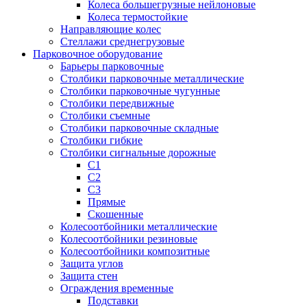
Колеса большегрузные нейлоновые
Колеса термостойкие
Направляющие колес
Стеллажи среднегрузовые
Парковочное оборудование
Барьеры парковочные
Столбики парковочные металлические
Столбики парковочные чугунные
Столбики передвижные
Столбики съемные
Столбики парковочные складные
Столбики гибкие
Столбики сигнальные дорожные
С1
С2
С3
Прямые
Скошенные
Колесоотбойники металлические
Колесоотбойники резиновые
Колесоотбойники композитные
Защита углов
Защита стен
Ограждения временные
Подставки