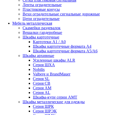
Сетка пластиковая сигнальная
Ленты оградительные
Пластиковые конусы
Вехи оградительные сигнальные дорожные
Цепи оградительные
Мебель металлическая
Скамейки раздевалок
Вешалки гардеробные
Шкафы картотечные
Картотеки А1 / А0
Шкафы картотечные формата А4
Шкафы картотечные формата А5/А6
Шкафы архивные
Усиленные шкафы ALR
Серия ШХА
Nobilis
Valberg и BrandMauer
Cерия SL
Серия СВ
Серия АМ
Серия AL
Шкафы-купе серии AMT
Шкафы металлические для одежды
Серия ШРК
Серия ШРЭК