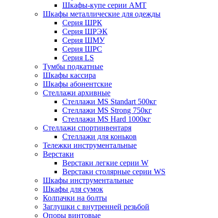
Шкафы-купе серии AMT
Шкафы металлические для одежды
Серия ШРК
Серия ШРЭК
Серия ШМУ
Серия ШРС
Серия LS
Тумбы подкатные
Шкафы кассира
Шкафы абонентские
Стеллажи архивные
Стеллажи MS Standart 500кг
Стеллажи MS Strong 750кг
Стеллажи MS Hard 1000кг
Стеллажи спортинвентаря
Стеллажи для коньков
Тележки инструментальные
Верстаки
Верстаки легкие серии W
Верстаки столярные серии WS
Шкафы инструментальные
Шкафы для сумок
Колпачки на болты
Заглушки с внутренней резьбой
Опоры винтовые