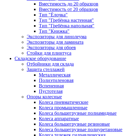
Вместимость до 20 образцов
Вместимость от 20 образцов
Тип "Ёлочка"
Тип "Гребёнка настенная"
Тип "Гребёнка напольная"
Тип "Книжка"
Экспозиторы для линолеума
Экспозиторы для ламината
Экспозиторы для обоев
Стойки для плинтуса
Складское оборудование
Отбойники для склада
Защита стеллажей
Металлическая
Полиэтиленовая
Вспененная
Пустотелая
Опоры колесные
Колеса пневматические
Колеса промышленные
Колеса большегрузные полиамидные
Колеса аппаратные
Колеса большегрузные резиновые
Колеса большегрузные полиуретановые
Колеса тележек гидравлических