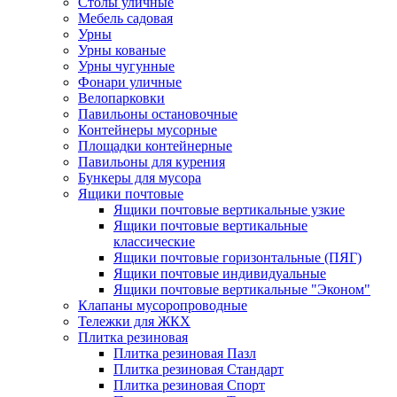
Столы уличные
Мебель садовая
Урны
Урны кованые
Урны чугунные
Фонари уличные
Велопарковки
Павильоны остановочные
Контейнеры мусорные
Площадки контейнерные
Павильоны для курения
Бункеры для мусора
Ящики почтовые
Ящики почтовые вертикальные узкие
Ящики почтовые вертикальные
классические
Ящики почтовые горизонтальные (ПЯГ)
Ящики почтовые индивидуальные
Ящики почтовые вертикальные "Эконом"
Клапаны мусоропроводные
Тележки для ЖКХ
Плитка резиновая
Плитка резиновая Пазл
Плитка резиновая Стандарт
Плитка резиновая Спорт