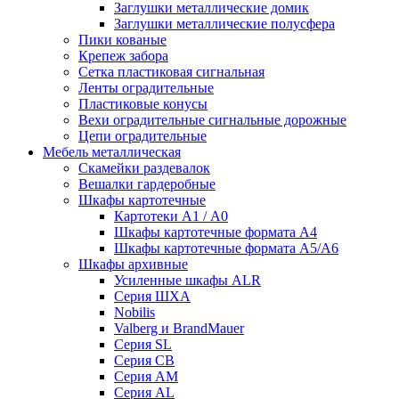
Заглушки металлические домик
Заглушки металлические полусфера
Пики кованые
Крепеж забора
Сетка пластиковая сигнальная
Ленты оградительные
Пластиковые конусы
Вехи оградительные сигнальные дорожные
Цепи оградительные
Мебель металлическая
Скамейки раздевалок
Вешалки гардеробные
Шкафы картотечные
Картотеки А1 / А0
Шкафы картотечные формата А4
Шкафы картотечные формата А5/А6
Шкафы архивные
Усиленные шкафы ALR
Серия ШХА
Nobilis
Valberg и BrandMauer
Cерия SL
Серия СВ
Серия АМ
Серия AL