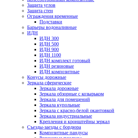
Защита углов
Защита стен
Ограждения временные
Подставки
Барьеры водоналивные
ИДН
ИДН 300
ИДН 500
ИДН 900
ИДН 1100
ИДН комплект готовый
ИДН резиновые
ИДН композитные
Конусы дорожные
Зеркала сферические
Зеркала дорожные
Зеркала обзорные с козырьком
Зеркала для помещений
Зеркала купольные
Зеркала с красно-белой окантовкой
Зеркала индустриальные
Крепления и кронштейны зеркал
Съезды-заезды с бордюра
Композитные пандусы