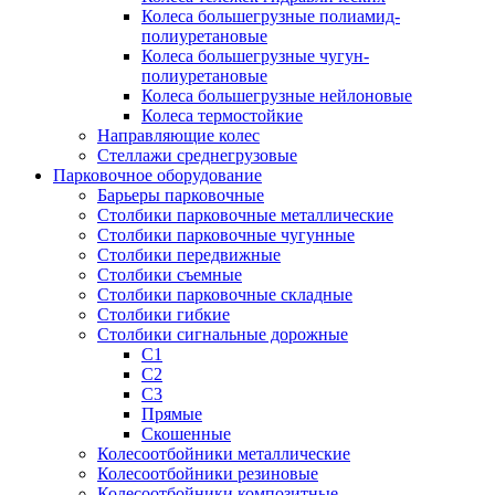
Колеса большегрузные полиамид-
полиуретановые
Колеса большегрузные чугун-
полиуретановые
Колеса большегрузные нейлоновые
Колеса термостойкие
Направляющие колес
Стеллажи среднегрузовые
Парковочное оборудование
Барьеры парковочные
Столбики парковочные металлические
Столбики парковочные чугунные
Столбики передвижные
Столбики съемные
Столбики парковочные складные
Столбики гибкие
Столбики сигнальные дорожные
С1
С2
С3
Прямые
Скошенные
Колесоотбойники металлические
Колесоотбойники резиновые
Колесоотбойники композитные